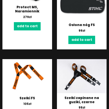
Protect MS,
Naramiennik
279
zł
Osłona nóg FS
add to cart
99
zł
add to cart
Szelki zapinane na
Szelki FS
guziki, czarne
105
zł
99
zł