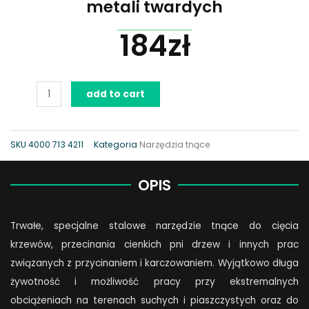
metali twardych
184
zł
WoodCut,
add to cart
piła
tarczowa
ze
SKU
4000 713 4211
Kategoria
Narzędzia tnące
stopu
metali
OPIS
twardych
quantity
Trwałe, specjalne stalowe narzędzie tnące do cięcia
krzewów, przecinania cienkich pni drzew i innych prac
związanych z przycinaniem i karczowaniem. Wyjątkowo długa
żywotność i możliwość pracy przy ekstremalnych
obciążeniach na terenach suchych i piaszczystych oraz do