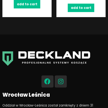
add to cart
add to cart
F
I
a
n
c
s
e
t
Wrocław Leśnica
b
a
o
g
Oddział w Wrocław-Leśnica został zamknięty z dniem 31