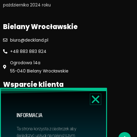
o
r
października 2024 roku​
k
a
m
Bielany Wrocławskie
biuro@deckland.pl
+48 883 883 824
Ogrodowa 14a
55-040 Bielany Wrocławskie
Wsparcie klienta
Regulamin sklepu
Reklamacje i zwroty
INFORMACJA
Dostawa i płatność
Polityka prywatnosci
Ta strona korzysta z ciasteczek aby
Obowiązek informacyjny RODO
świadczyć usługi na najwyższym