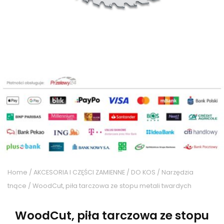
Home
/
AKCESORIA I CZĘŚCI ZAMIENNE
/
DO KOS
/
Narzędzia
tnące
/ WoodCut, piła tarczowa ze stopu metali twardych
WoodCut, piła tarczowa ze stopu