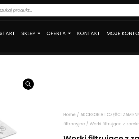
warka
ów
START
SKLEP
OFERTA
KONTAKT
MOJE KONT
Home
/
AKCESORIA I CZĘŚCI ZAMIEN
filtracyjne
/ Worki filtrujące z zamk
Worki filtrujące z 