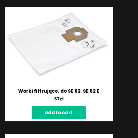
Worki filtrujące, do SE 62, SE 62 E
67
zł
add to cart