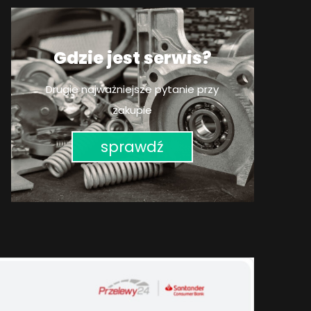
Gdzie jest serwis?
Drugie najważniejsze pytanie przy
zakupie
sprawdź