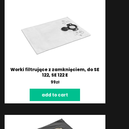
Worki filtrujące z zamknięciem, do SE
122, SE 122 E
99
zł
add to cart