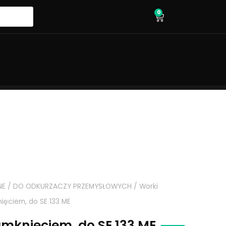
0
wózek
O
NE
/
DO ODKURZACZY PRZEMYSŁOWYCH
/
Worki
nięciem, do SE 133 ME
zamknięciem, do SE 133 ME