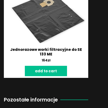
Jednorazowe worki filtracyjne do SE
133 ME
164
zł
add to cart
Pozostałe informacje