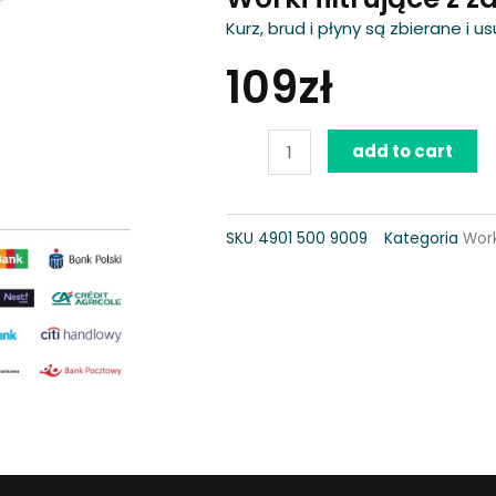
Kurz, brud i płyny są zbierane i
109
zł
Worki
add to cart
filtrujące
z
SKU
4901 500 9009
Kategoria
Work
zamknięciem,
do
SE
133
ME
quantity