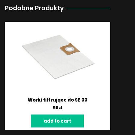
Podobne Produkty
Worki filtrujące do SE 33
56
zł
add to cart