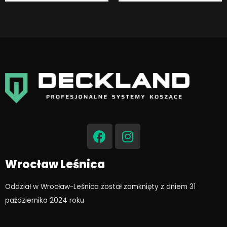
F
I
a
n
c
s
e
t
Wrocław Leśnica
b
a
o
g
Oddział w Wrocław-Leśnica został zamknięty z dniem 31
o
r
października 2024 roku​
k
a
m