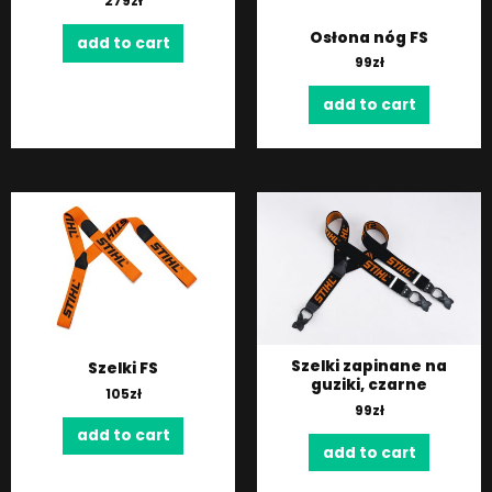
279
zł
Osłona nóg FS
add to cart
99
zł
add to cart
Szelki zapinane na
Szelki FS
guziki, czarne
105
zł
99
zł
add to cart
add to cart