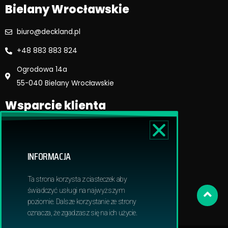
Bielany Wrocławskie
biuro@deckland.pl
+48 883 883 824
Ogrodowa 14a
55-040 Bielany Wrocławskie
Wsparcie klienta
Regulamin sklepu
Reklamacje i zwroty
INFORMACJA
Dostawa i płatność
Polityka prywatnosci
Ta strona korzysta z ciasteczek aby
Obowiązek informacyjny RODO
świadczyć usługi na najwyższym
poziomie. Dalsze korzystanie ze strony
oznacza, że zgadzasz się na ich użycie.