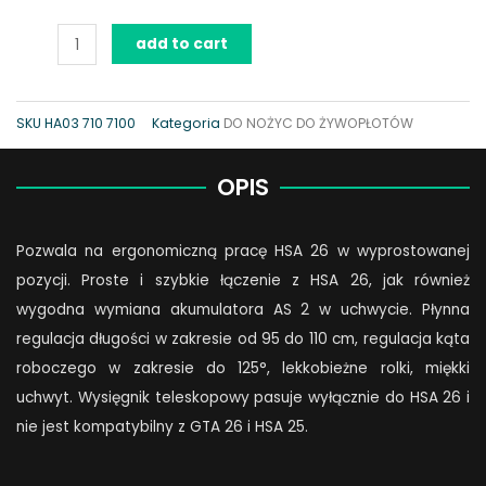
Wysięgnik
add to cart
teleskopowy
do
HSA
SKU
HA03 710 7100
Kategoria
DO NOŻYC DO ŻYWOPŁOTÓW
26
quantity
OPIS
Pozwala na ergonomiczną pracę HSA 26 w wyprostowanej
pozycji. Proste i szybkie łączenie z HSA 26, jak również
wygodna wymiana akumulatora AS 2 w uchwycie. Płynna
regulacja długości w zakresie od 95 do 110 cm, regulacja kąta
roboczego w zakresie do 125°, lekkobieżne rolki, miękki
uchwyt. Wysięgnik teleskopowy pasuje wyłącznie do HSA 26 i
nie jest kompatybilny z GTA 26 i HSA 25.