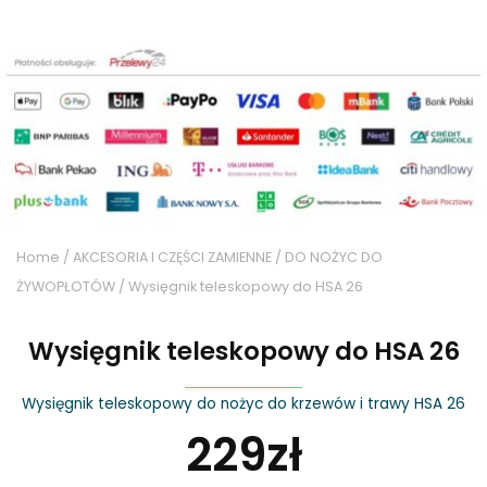
Home
/
AKCESORIA I CZĘŚCI ZAMIENNE
/
DO NOŻYC DO
ŻYWOPŁOTÓW
/ Wysięgnik teleskopowy do HSA 26
Wysięgnik teleskopowy do HSA 26
Wysięgnik teleskopowy do nożyc do krzewów i trawy HSA 26
229
zł