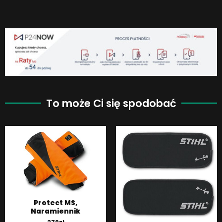
To może Ci się spodobać
Protect MS,
Naramiennik