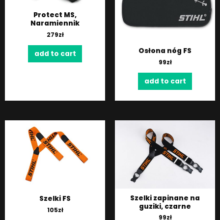
Protect MS,
Naramiennik
279
zł
Osłona nóg FS
add to cart
99
zł
add to cart
Szelki zapinane na
Szelki FS
guziki, czarne
105
zł
99
zł