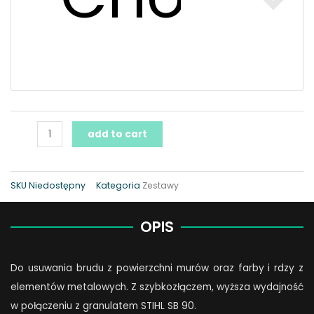
add to cart
SKU
Niedostępny
Kategoria
Zestawy
OPIS
Do usuwania brudu z powierzchni murów oraz farby i rdzy z
elementów metalowych. Z szybkozłączem, wyższa wydajność
w połączeniu z granulatem STIHL SB 90.