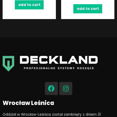
add to cart
add to cart
F
I
a
n
c
s
e
t
Wrocław Leśnica
b
a
o
g
Oddział w Wrocław-Leśnica został zamknięty z dniem 31