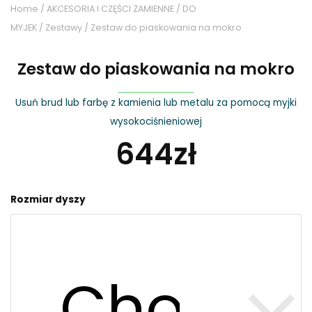
Home
/
AKCESORIA I CZĘŚCI ZAMIENNE
/
DO
MYJEK
/
Zestawy
/ Zestaw do piaskowania na mokro
Zestaw do piaskowania na mokro
Usuń brud lub farbę z kamienia lub metalu za pomocą myjki
wysokociśnieniowej
644
zł
Zestaw
Rozmiar dyszy
do
piaskowania
na
mokro
quantity