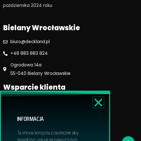
o
r
października 2024 roku​
k
a
m
Bielany Wrocławskie
biuro@deckland.pl
+48 883 883 824
Ogrodowa 14a
55-040 Bielany Wrocławskie
Wsparcie klienta
Regulamin sklepu
Reklamacje i zwroty
INFORMACJA
Dostawa i płatność
Polityka prywatnosci
Ta strona korzysta z ciasteczek aby
Obowiązek informacyjny RODO
świadczyć usługi na najwyższym