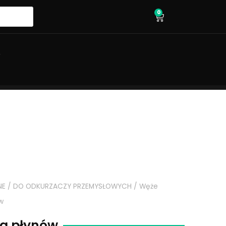
0
wózek
O
NE
/
DO ODKURZACZY PRZEMYSŁOWYCH
/
Węże
w
ia płynów