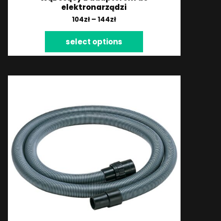
elektronarządzi
104
zł
–
144
zł
select options