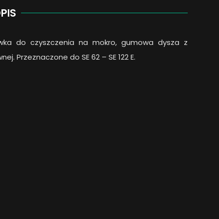
PIS
ówka do czyszczenia na mokro, gumowa dysza z
wnej. Przeznaczone do SE 62 – SE 122 E.