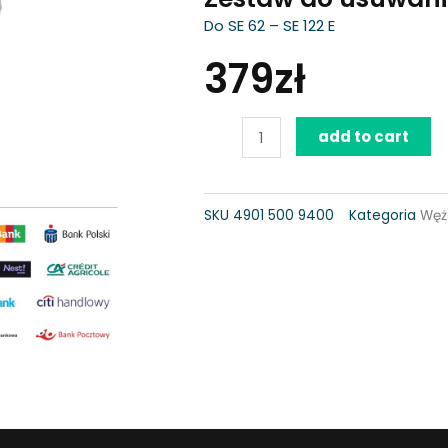
Do SE 62 – SE 122 E
379
zł
Zestaw
add to cart
do
usuwania
SKU
4901 500 9400
Kategoria
Węż
płynów
quantity