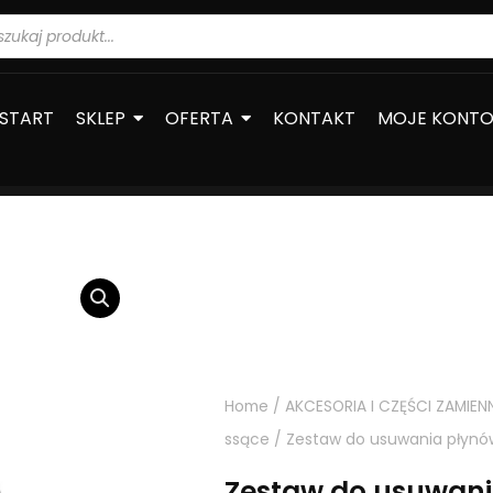
warka
ów
START
SKLEP
OFERTA
KONTAKT
MOJE KONT
Home
/
AKCESORIA I CZĘŚCI ZAMIEN
ssące
/ Zestaw do usuwania płynó
Zestaw do usuwan