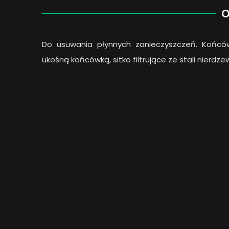
O
Do usuwania płynnych zanieczyszczeń. Końc
ukośną końcówką, sitko filtrujące ze stali nierdze