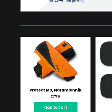
Protect MS, Naramiennik
279
zł
add to cart