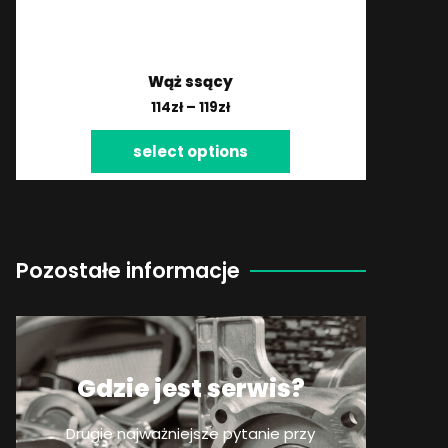
Wąż ssący
114
zł
–
119
zł
select options
Pozostałe informacje
Gdzie jest serwis?
Drugie najważniejsze pytanie przy