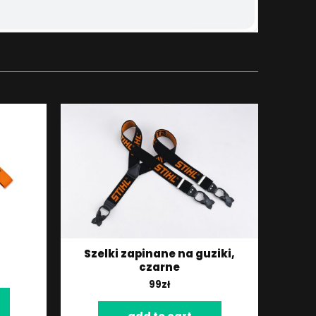
Szelki zapinane na guziki,
czarne
99
zł