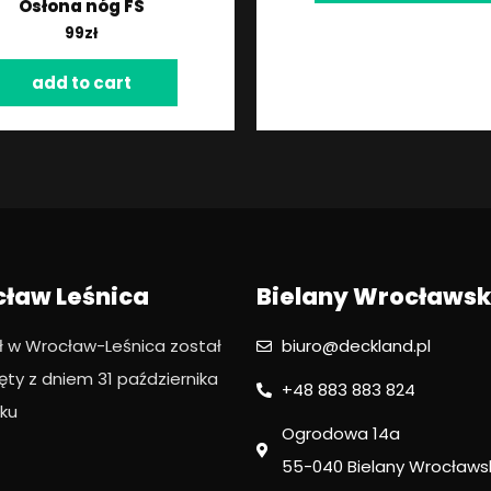
Osłona nóg FS
99
zł
add to cart
ław Leśnica
Bielany Wrocławsk
ł w Wrocław-Leśnica został
biuro@deckland.pl
ty z dniem 31 października
+48 883 883 824
ku​
Ogrodowa 14a
55-040 Bielany Wrocławs