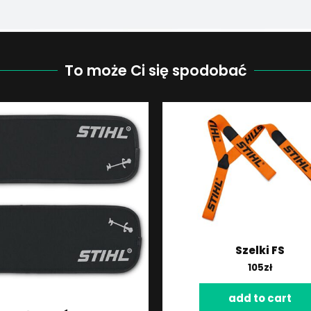
To może Ci się spodobać
Szelki FS
105
zł
add to cart