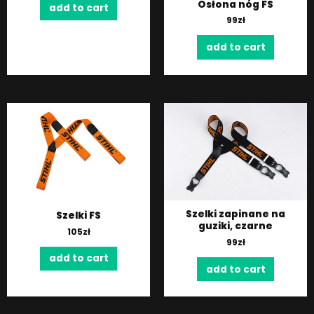
Osłona nóg FS
add to cart
99
zł
add to cart
Szelki zapinane na
Szelki FS
guziki, czarne
105
zł
99
zł
add to cart
add to cart