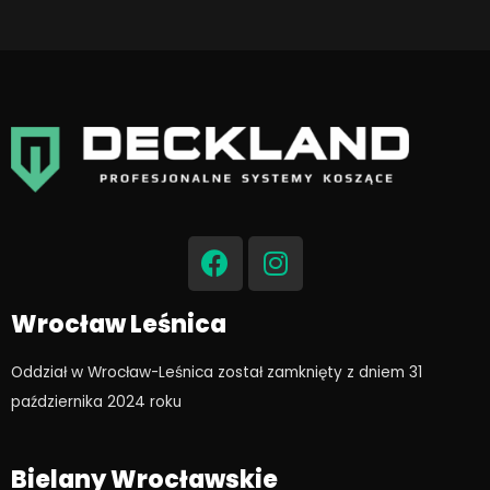
F
I
a
n
c
s
e
t
Wrocław Leśnica
b
a
o
g
Oddział w Wrocław-Leśnica został zamknięty z dniem 31
o
r
października 2024 roku​
k
a
m
Bielany Wrocławskie