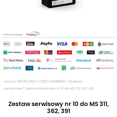
Home
/
AKCESORIA I CZĘŚCI ZAMIENNE
/
Zestawy
serwisowe
/ Zestaw serwisowy nr 10 do MS 311, 362, 391
Zestaw serwisowy nr 10 do MS 311,
362, 391