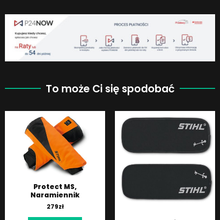
To może Ci się spodobać
Protect MS,
Naramiennik
279
zł