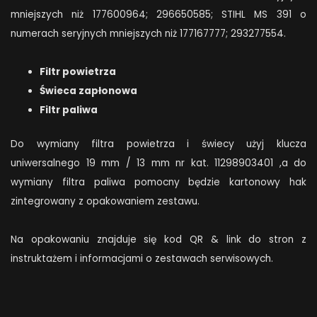
mniejszych niż 177600964; 296650585; STIHL MS 391 o
numerach seryjnych mniejszych niż 177167777; 293277554.
Filtr powietrza
Świeca zapłonowa
Filtr paliwa
Do wymiany filtra powietrza i świecy użyj klucza
uniwersalnego 19 mm / 13 mm nr kat. 11298903401 ,a do
wymiany filtra paliwa pomocny będzie kartonowy hak
zintegrowany z opakowaniem zestawu.
Na opakowaniu znajduje się kod QR & link do stron z
instruktażem i informacjami o zestawach serwisowych.