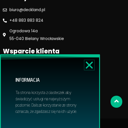
biuro@deckland.pl
+48 883 883 824
Ogrodowa 14a
55-040 Bielany Wrocławskie
Wsparcie klienta
Regulamin sklepu
Reklamacje i zwroty
INFORMACJA
Dostawa i płatność
Polityka prywatnosci
Ta strona korzysta z ciasteczek aby
Obowiązek informacyjny RODO
świadczyć usługi na najwyższym
poziomie. Dalsze korzystanie ze strony
oznacza, że zgadzasz się na ich użycie.
© 2024 Deckland | All Rights Reserved