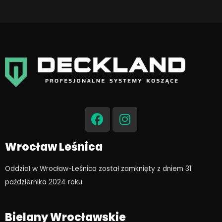
F
I
a
n
c
s
e
t
Wrocław Leśnica
b
a
o
g
Oddział w Wrocław-Leśnica został zamknięty z dniem 31
o
r
października 2024 roku​
k
a
m
Bielany Wrocławskie