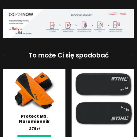
To może Ci się spodobać
Protect MS,
Naramiennik
279
zł