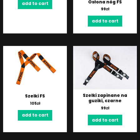
Osłona nóg FS
add to cart
99
zł
add to cart
Szelki zapinane na
Szelki FS
guziki, czarne
105
zł
99
zł
add to cart
add to cart