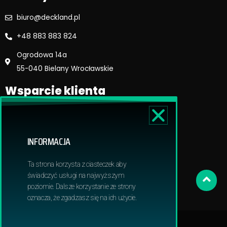
biuro@deckland.pl
+48 883 883 824
Ogrodowa 14a
55-040 Bielany Wrocławskie
Wsparcie klienta
Regulamin sklepu
Reklamacje i zwroty
INFORMACJA
Dostawa i płatność
Polityka prywatnosci
Ta strona korzysta z ciasteczek aby
Obowiązek informacyjny RODO
świadczyć usługi na najwyższym
poziomie. Dalsze korzystanie ze strony
oznacza, że zgadzasz się na ich użycie.
© 2024 Deckland | All Rights Reserved