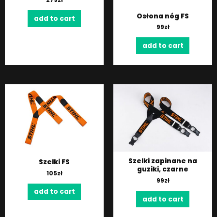
Osłona nóg FS
add to cart
99
zł
add to cart
Szelki zapinane na
Szelki FS
guziki, czarne
105
zł
99
zł
add to cart
add to cart