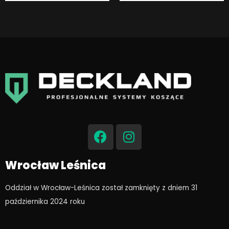
F
I
a
n
c
s
e
t
Wrocław Leśnica
b
a
o
g
Oddział w Wrocław-Leśnica został zamknięty z dniem 31
o
r
października 2024 roku​
k
a
m