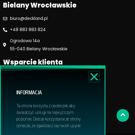
Bielany Wrocławskie
biuro@deckland.pl
+48 883 883 824
Ogrodowa 14a
55-040 Bielany Wrocławskie
Wsparcie klienta
Regulamin sklepu
Reklamacje i zwroty
INFORMACJA
Dostawa i płatność
Polityka prywatnosci
Ta strona korzysta z ciasteczek aby
Obowiązek informacyjny RODO
świadczyć usługi na najwyższym
poziomie. Dalsze korzystanie ze strony
oznacza, że zgadzasz się na ich użycie.