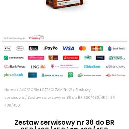
Home
/
AKCESORIA I CZĘŚCI ZAMIENNE
/
Zestawy
serwisowe
/ Zestaw serwisowy nr 38 do BR 350/430/450 i SR
430/450
Zestaw serwisowy nr 38 do BR