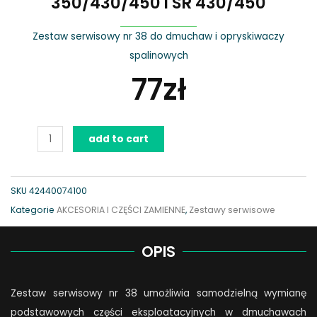
350/430/450 i SR 430/450
Zestaw serwisowy nr 38 do dmuchaw i opryskiwaczy
spalinowych
77
zł
Zestaw
add to cart
serwisowy
nr
38
SKU
42440074100
do
Kategorie
AKCESORIA I CZĘŚCI ZAMIENNE
,
Zestawy serwisowe
BR
350/430/450
OPIS
i
SR
Zestaw serwisowy nr 38 umożliwia samodzielną wymianę
430/450
podstawowych części eksploatacyjnych w dmuchawach
quantity