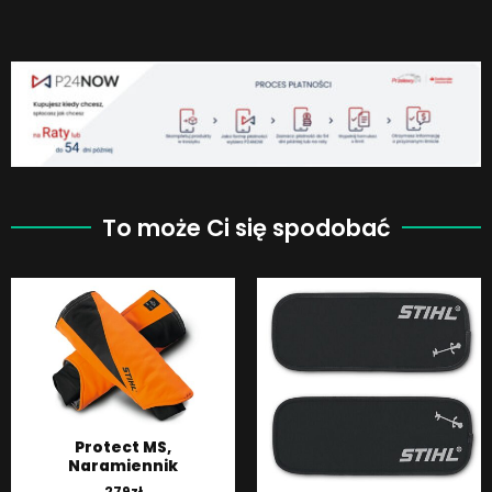
To może Ci się spodobać
Protect MS,
Naramiennik
279
zł