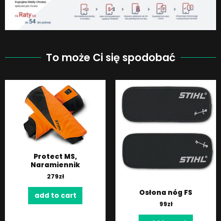
To może Ci się spodobać
Protect MS,
Naramiennik
279
zł
Osłona nóg FS
add to cart
99
zł