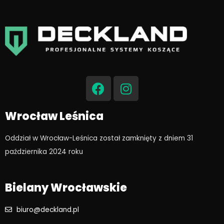
F
I
a
n
c
s
e
t
Wrocław Leśnica
b
a
o
g
Oddział w Wrocław-Leśnica został zamknięty z dniem 31
o
r
października 2024 roku​
k
a
m
Bielany Wrocławskie
biuro@deckland.pl