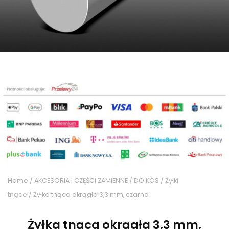
Home
/
AKCESORIA I CZĘŚCI ZAMIENNE
/
DO KOS
/
Żyłki
tnące
/ Żyłka tnąca okrągła 3,3 mm, czarna
Żyłka tnąca okrągła 3,3 mm,