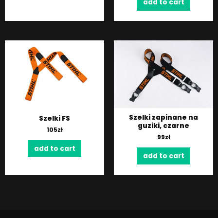
add to cart
Szelki zapinane na
Szelki FS
guziki, czarne
105
zł
99
zł
add to cart
add to cart