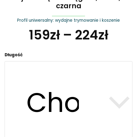
czarna
Profil uniwersalny: wydajne trymowanie i koszenie
159
zł
–
224
zł
Żyłka
Długość
tnąca
okrągła
3,3
mm,
czarna
quantity