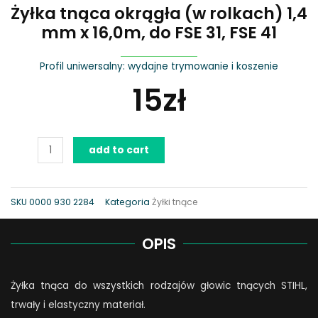
Żyłka tnąca okrągła (w rolkach) 1,4
mm x 16,0m, do FSE 31, FSE 41
Profil uniwersalny: wydajne trymowanie i koszenie
15
zł
Żyłka
add to cart
tnąca
okrągła
(w
SKU
0000 930 2284
Kategoria
Żyłki tnące
rolkach)
1,4
OPIS
mm
x
Żyłka tnąca do wszystkich rodzajów głowic tnących STIHL,
16,0m,
trwały i elastyczny materiał.
do