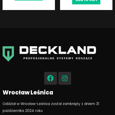
F
I
a
n
c
s
e
t
Wrocław Leśnica
b
a
o
g
Oddział w Wrocław-Leśnica został zamknięty z dniem 31
o
r
października 2024 roku​
k
a