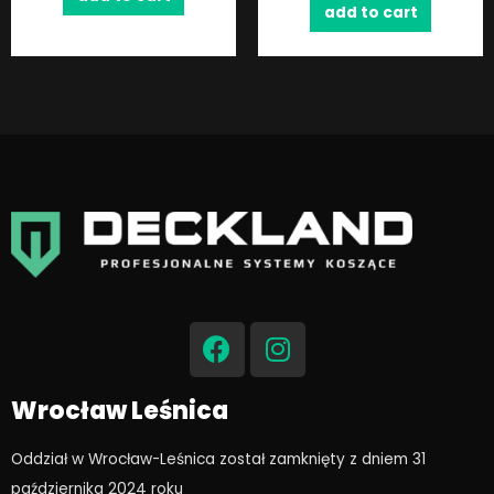
add to cart
F
I
a
n
c
s
e
t
Wrocław Leśnica
b
a
o
g
Oddział w Wrocław-Leśnica został zamknięty z dniem 31
o
r
października 2024 roku​