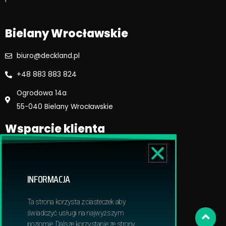
k
a
m
Bielany Wrocławskie
biuro@deckland.pl
+48 883 883 824
Ogrodowa 14a
55-040 Bielany Wrocławskie
Wsparcie klienta
Regulamin sklepu
Reklamacje i zwroty
INFORMACJA
Dostawa i płatność
Polityka prywatnosci
Ta strona korzysta z ciasteczek aby
Obowiązek informacyjny RODO
świadczyć usługi na najwyższym
poziomie. Dalsze korzystanie ze strony