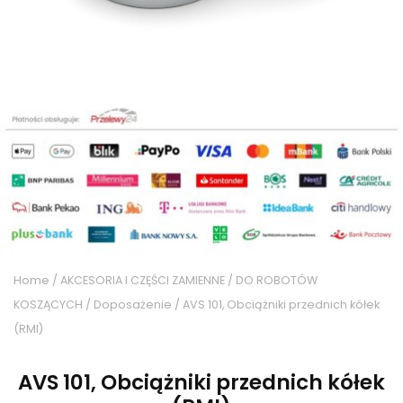
Home
/
AKCESORIA I CZĘŚCI ZAMIENNE
/
DO ROBOTÓW
KOSZĄCYCH
/
Doposażenie
/ AVS 101, Obciążniki przednich kółek
(RMI)
AVS 101, Obciążniki przednich kółek