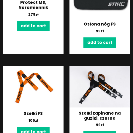
Protect MS,
Naramiennik
279
zł
Osłona nóg FS
add to cart
99
zł
add to cart
Szelki zapinane na
Szelki FS
guziki, czarne
105
zł
99
zł
add to cart