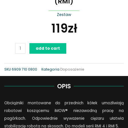
(RMI)
Zestaw
119
zł
AVS
add to cart
101,
Obciążniki
przednich
SKU
6909 710 0800
Kategoria
Doposażenie
kółek
(RMI)
OPIS
quantity
Obciążniki montowane do przednich kółek umożliwiają
robotowi koszącemu iMOW® niezawodną pracę na
pagórkach. Odpowiednie wyważenie ciężaru ułatwia
stabilizację robota na skosach. Do modeli serii RMI 4 i RMI 5.