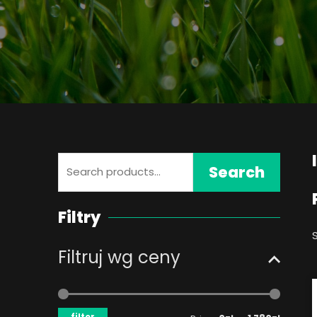
Search
Search
for:
Filtry
Filtruj wg ceny
Min
Max
price
price
filter