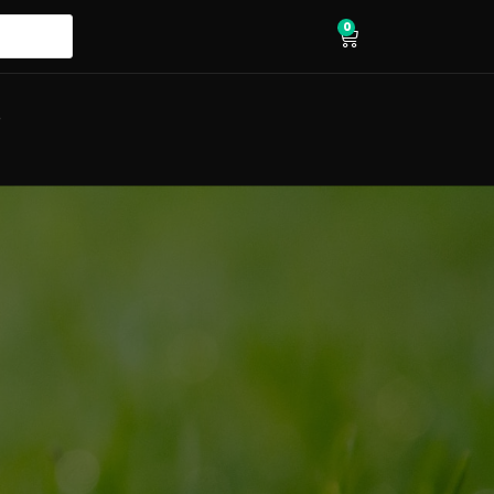
0
wózek
O