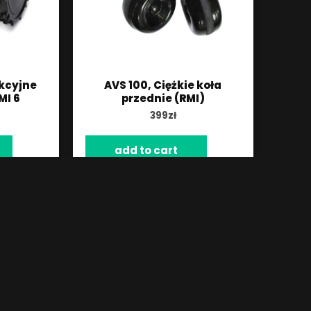
akcyjne
AVS 100, Ciężkie koła
MI 6
przednie (RMI)
399
zł
add to cart