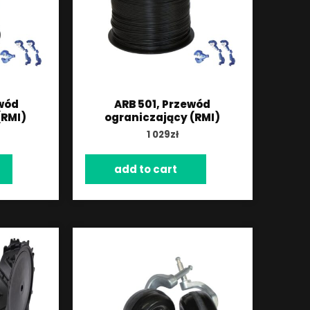
wód
ARB 501, Przewód
(RMI)
ograniczający (RMI)
1 029
zł
add to cart