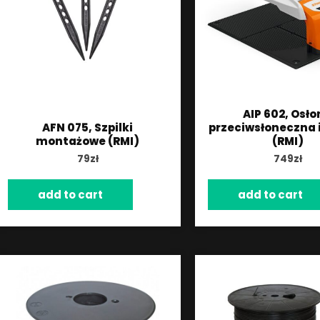
AIP 602, Osł
AFN 075, Szpilki
przeciwsłoneczna 
montażowe (RMI)
(RMI)
79
zł
749
zł
add to cart
add to cart