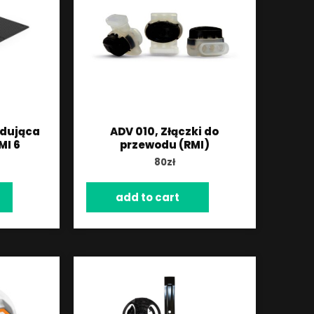
adująca
ADV 010, Złączki do
MI 6
przewodu (RMI)
80
zł
add to cart