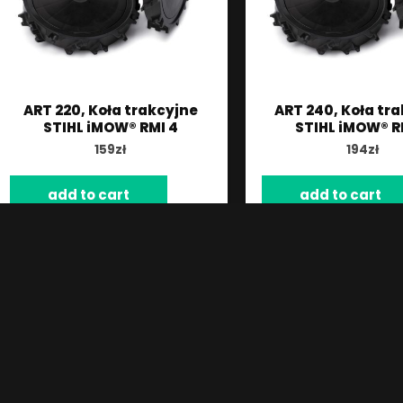
ART 220, Koła trakcyjne
ART 240, Koła tr
STIHL iMOW® RMI 4
STIHL iMOW® R
159
zł
194
zł
add to cart
add to cart
1
2
3
4
→