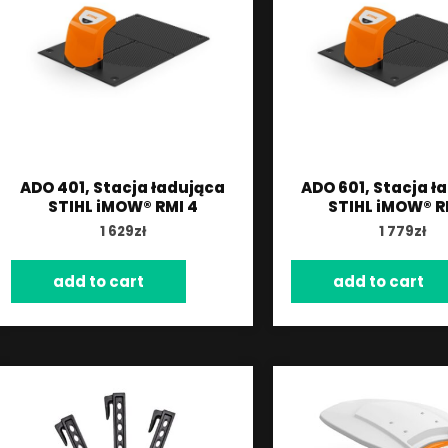
ADO 401, Stacja ładująca
ADO 601, Stacja ł
STIHL iMOW® RMI 4
STIHL iMOW® R
1 629
zł
1 779
zł
add to cart
add to cart