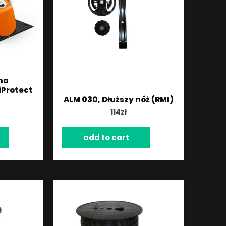
ona
iProtect
ALM 030, Dłuższy nóż (RMI)
114
zł
add to cart