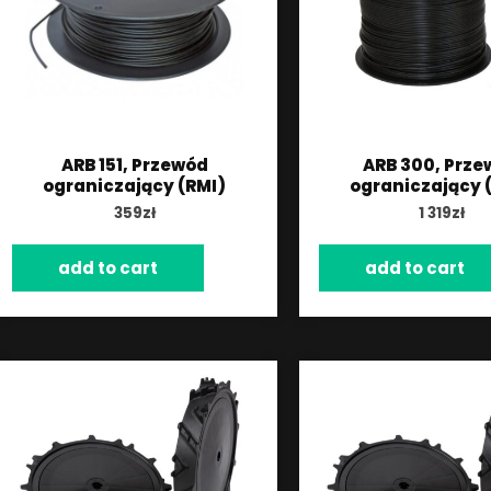
ARB 151, Przewód
ARB 300, Prze
ograniczający (RMI)
ograniczający 
359
zł
1 319
zł
add to cart
add to cart