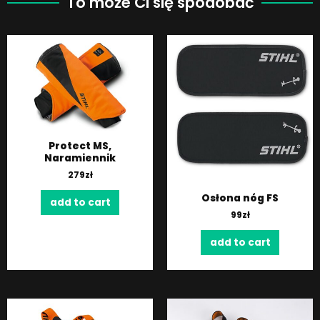
To może Ci się spodobać
Protect MS,
Naramiennik
279
zł
Osłona nóg FS
add to cart
99
zł
add to cart