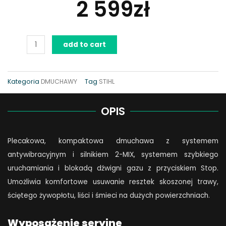
2 599
zł
Dmuchawa
add to cart
STIHL
BR
200
Kategoria
DMUCHAWY
Tag
STIHL
quantity
OPIS
Plecakowa, kompaktowa dmuchawa z systemem
antywibracyjnym i silnikiem 2-MIX, systemem szybkiego
uruchamiania i blokadą dźwigni gazu z przyciskiem Stop.
Umożliwia komfortowe usuwanie resztek skoszonej trawy,
ściętego żywopłotu, liści i śmieci na dużych powierzchniach.
Wyposażenie seryjne