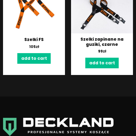
Szelki zapinane na
Szelki FS
guziki, czarne
105
zł
99
zł
add to cart
add to cart