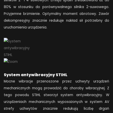
silników 2- i 4-suwowych. Emisja spalin zredukowana aż do
80% w stosunku do porównywalnego silnika 2-suwowego.
Przyjemne brzmienie. Optymalny moment obrotowy. Zawór
dekompresyjny znacznie redukuje nakład sił potrzebny do
uruchomienia urządzenia.
System antywibracyjny STIHL
Mocne wibracje przenoszone przez uchwyty urządzeń
mechanicznych mogą prowadzić do choroby wibracyjnej. Z
tego powodu STIHL stworzył system antywibracyjny. W
urządzeniach mechanicznych wyposażonych w system AV
strefy uchwytów znacznie redukują liczbę drgań