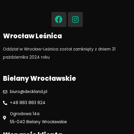
F
I
a
n
c
s
e
t
Wrocław Leśnica
b
a
o
g
Oddział w Wrocław-Leśnica został zamknięty z dniem 31
o
r
października 2024 roku​
k
a
m
Bielany Wrocławskie
biuro@deckland.pl
+48 883 883 824
Ogrodowa 14a
55-040 Bielany Wrocławskie