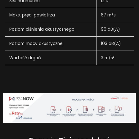
Siła nadmuchu
12 N
Maks. pręd. powietrza
67 m/s
Poziom ciśnienia akustycznego
96 dB(A)
Poziom mocy akustycznej
103 dB(A)
Wartość drgań
3 m/s²