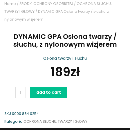
Home
/
ŚRODKI OCHRONY OSOBISTEJ
/
OCHRONA SŁUCHU,
TWARZY I GŁOWY
/ DYNAMIC GPA Osłona twarzy / słuchu, z
nylonowym wizjerem
DYNAMIC GPA Osłona twarzy /
słuchu, z nylonowym wizjerem
Osłona twarzy i słuchu
189
zł
DYNAMIC
add to cart
GPA
Osłona
twarzy
SKU
0000 884 0254
/
Kategoria
OCHRONA SŁUCHU, TWARZY I GŁOWY
słuchu,