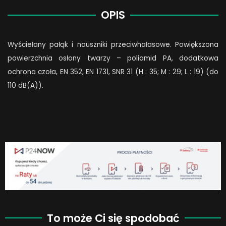
z
OPIS
nylonowym
wizjerem
Wyściełany pałąk i nauszniki przeciwhałasowe. Powiększona
quantity
powierzchnia osłony twarzy – poliamid PA, dodatkowa
ochrona czoła, EN 352, EN 1731, SNR 31 (H : 35; M : 29; L : 19) (do
110 dB(A)).
To może Ci się spodobać