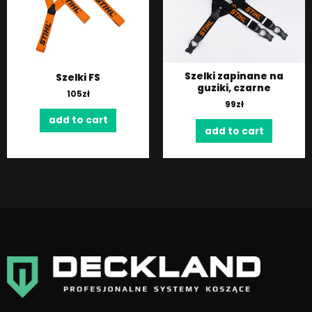
Szelki zapinane na
Szelki FS
guziki, czarne
105
zł
99
zł
add to cart
add to cart