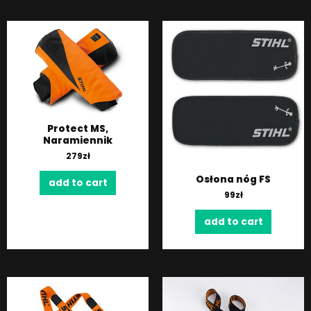
Protect MS,
Naramiennik
279
zł
Osłona nóg FS
add to cart
99
zł
add to cart