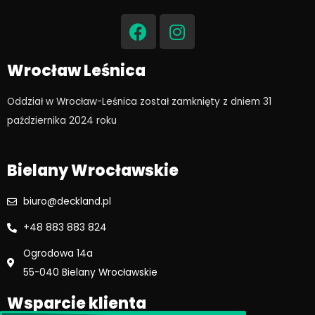
F
I
a
n
c
s
e
t
Wrocław Leśnica
b
a
o
g
Oddział w Wrocław-Leśnica został zamknięty z dniem 31
o
r
października 2024 roku​
k
a
m
Bielany Wrocławskie
biuro@deckland.pl
+48 883 883 824
Ogrodowa 14a
55-040 Bielany Wrocławskie
Wsparcie klienta