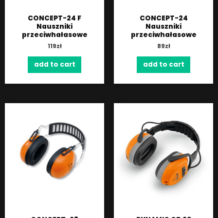
CONCEPT-24 F
CONCEPT-24
Nauszniki
Nauszniki
przeciwhałasowe
przeciwhałasowe
119
zł
89
zł
add to cart
add to cart