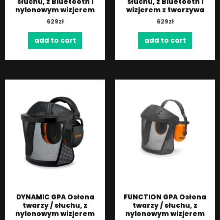
słuchu, z Bluetooth i
słuchu, z Bluetooth i
nylonowym wizjerem
wizjerem z tworzywa
629
zł
629
zł
add to cart
add to cart
DYNAMIC GPA Osłona
FUNCTION GPA Osłona
twarzy / słuchu, z
twarzy / słuchu, z
nylonowym wizjerem
nylonowym wizjerem