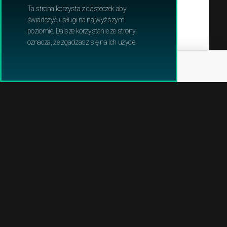
MYJKI WYSOKOĆIŚNIENIOWE
Ta strona korzysta z ciasteczek aby
świadczyć usługi na najwyższym
NOŻYCE DO ŻYWOPŁOTU
poziomie. Dalsze korzystanie ze strony
oznacza, że zgadzasz się na ich użycie.
ODKURZACZE OGRODOWE
ODKURZACZE PRZEMYSŁOWE
OPRYSKIWACZE
PILARKI I PODKRZESYWARKI
POMPY WODNE
PRZECINARKI I PILARKI DO BETONU
ROBOTY KOSZĄCE
ROZDRABNIACZE