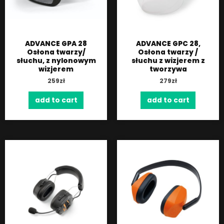
ADVANCE GPA 28
ADVANCE GPC 28,
Osłona twarzy/
Osłona twarzy /
słuchu, z nylonowym
słuchu z wizjerem z
wizjerem
tworzywa
259
zł
279
zł
add to cart
add to cart