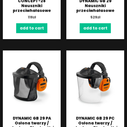
CONCEPT-28
DYNAMIC GB 29
Nauszniki
Nauszniki
przeciwhałasowe
przeciwhałasowe
119
zł
529
zł
add to cart
add to cart
DYNAMIC GB 29 PA
DYNAMIC GB 29 PC
Osłona twarzy /
Osłona twarzy /