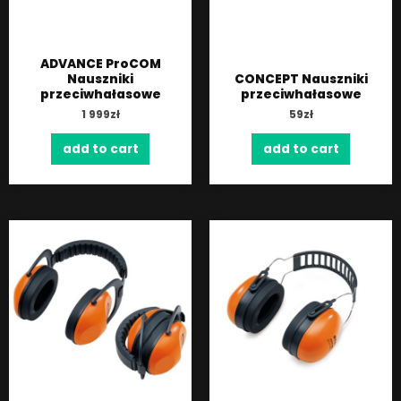
ADVANCE ProCOM
Nauszniki
CONCEPT Nauszniki
przeciwhałasowe
przeciwhałasowe
1 999
zł
59
zł
add to cart
add to cart