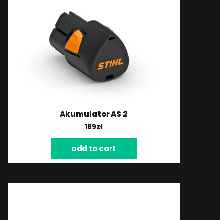
Akumulator AS 2
189
zł
add to cart