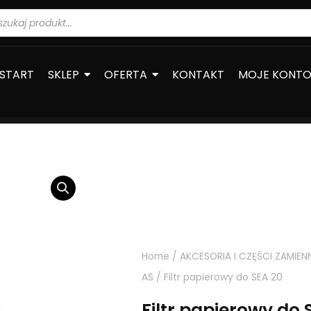
warka
ów
START
SKLEP
OFERTA
KONTAKT
MOJE KONT
Home
/
AKCESORIA I CZĘŚCI ZAMIEN
AS
/ Filtr papierowy do SEA 20
Filtr papierowy do 