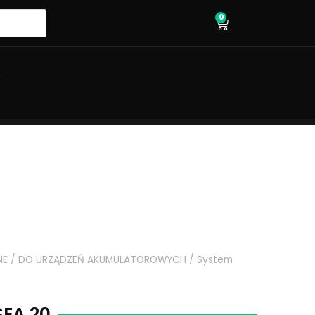
0
wózek
O
NE
/
DO URZĄDZEŃ AKUMULATOROWYCH
/
System
SEA 20