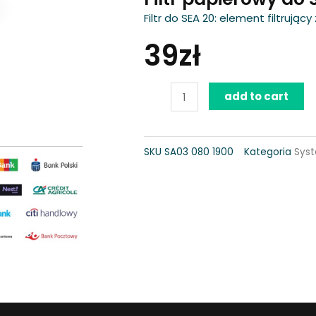
Filtr do SEA 20: element filtrują
39
zł
Filtr
add to cart
papierowy
do
SKU
SA03 080 1900
Kategoria
Sys
SEA
20
quantity