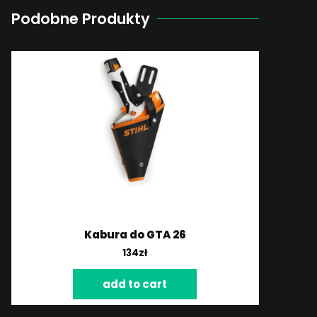
Podobne Produkty
Kabura do GTA 26
134
zł
add to cart