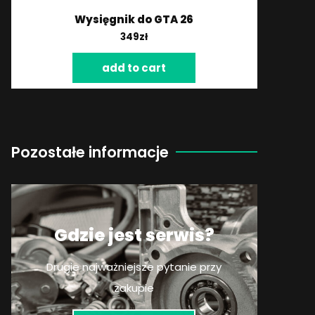
Wysięgnik do GTA 26
349
zł
add to cart
Pozostałe informacje
Gdzie jest serwis?
Drugie najważniejsze pytanie przy
zakupie