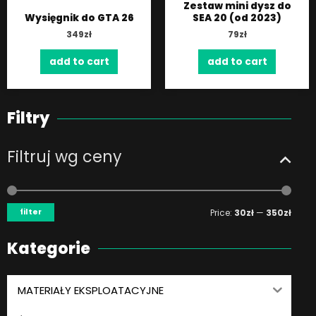
Zestaw mini dysz do
Wysięgnik do GTA 26
SEA 20 (od 2023)
349
zł
79
zł
add to cart
add to cart
Filtry
Filtruj wg ceny
Min
Max
price
price
filter
Price:
30zł
—
350zł
Kategorie
MATERIAŁY EKSPLOATACYJNE