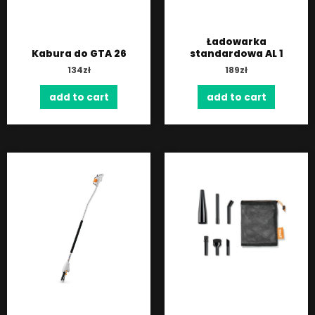
Ładowarka
Kabura do GTA 26
standardowa AL 1
134
zł
189
zł
add to cart
add to cart