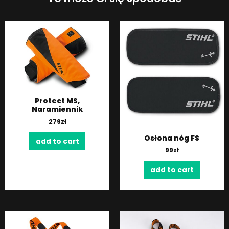
Protect MS,
Naramiennik
279
zł
Osłona nóg FS
add to cart
99
zł
add to cart