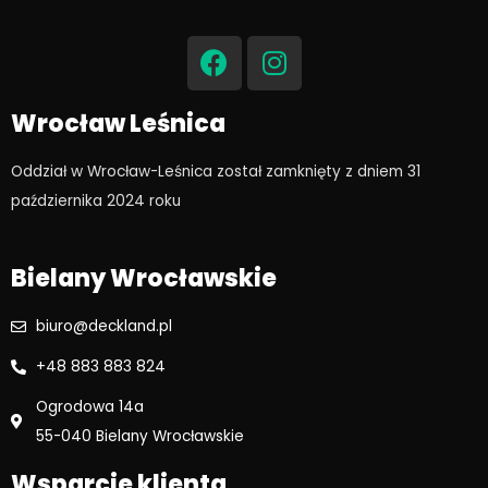
F
I
a
n
c
s
e
t
Wrocław Leśnica
b
a
o
g
Oddział w Wrocław-Leśnica został zamknięty z dniem 31
o
r
października 2024 roku​
k
a
m
Bielany Wrocławskie
biuro@deckland.pl
+48 883 883 824
Ogrodowa 14a
55-040 Bielany Wrocławskie
Wsparcie klienta