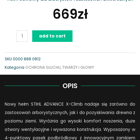
669
zł
Hełm
add to cart
ADVANCE
X-
CLIMB
SKU
0000 888 0812
quantity
Kategoria
OCHRONA SŁUCHU, TWARZY I GŁOWY
OPIS
Nowy hełm STIHL ADVANCE X-Climb nadaje się zarówno do
zastosowań arborystycznych, jak i do pozyskiwania drewna z
poziomu ziemi. Wyróżnia go wysoki komfort noszenia, duże
otwory wentylacyjne i wyważona konstrukcja. Wyposażony w
4-punktowy pasek podbródkowy z innowacyjnym zamkiem