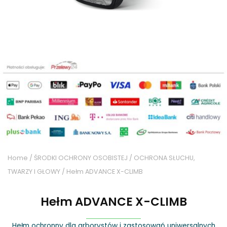
Home
/
ŚRODKI OCHRONY OSOBISTEJ
/
OCHRONA SŁUCHU,
TWARZY I GŁOWY
/ Hełm ADVANCE X-CLIMB
Hełm ADVANCE X-CLIMB
Hełm ochronny dla arborystów i zastosowań uniwersalnych