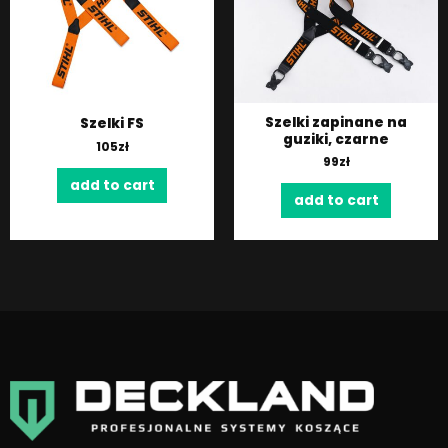
Szelki zapinane na
Szelki FS
guziki, czarne
105
zł
99
zł
add to cart
add to cart