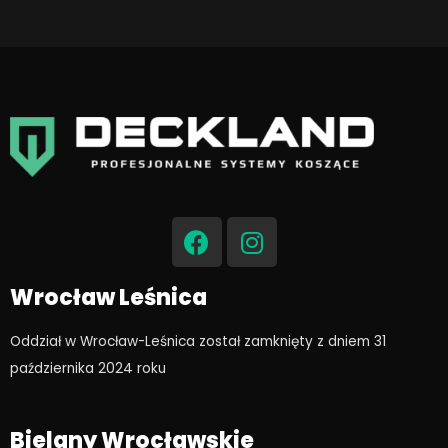
F
I
a
n
c
s
e
t
Wrocław Leśnica
b
a
o
g
Oddział w Wrocław-Leśnica został zamknięty z dniem 31
o
r
października 2024 roku​
k
a
m
Bielany Wrocławskie