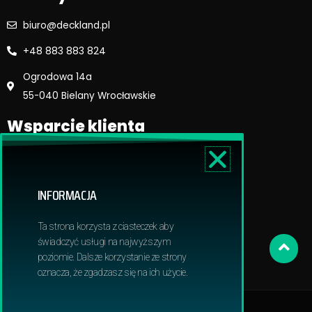
biuro@deckland.pl
+48 883 883 824
Ogrodowa 14a
55-040 Bielany Wrocławskie
Wsparcie klienta
Regulamin sklepu
Reklamacje i zwroty
INFORMACJA
Dostawa i płatność
Polityka prywatnosci
Ta strona korzysta z ciasteczek aby
Obowiązek informacyjny RODO
świadczyć usługi na najwyższym
poziomie. Dalsze korzystanie ze strony
oznacza, że zgadzasz się na ich użycie.
© 2024 Deckland | All Rights Reserved