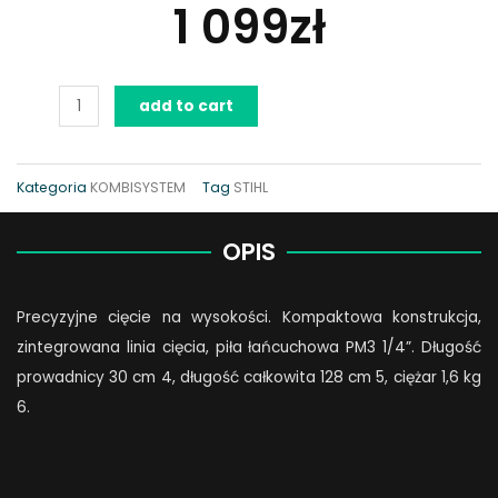
1 099
zł
Kombinarzędzie
add to cart
STIHL
HT-
KM
Kategoria
KOMBISYSTEM
Tag
STIHL
Podkrzesywarka
quantity
OPIS
Precyzyjne cięcie na wysokości. Kompaktowa konstrukcja,
zintegrowana linia cięcia, piła łańcuchowa PM3 1/4”. Długość
prowadnicy 30 cm 4, długość całkowita 128 cm 5, ciężar 1,6 kg
6.