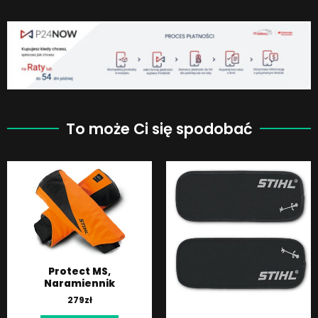
To może Ci się spodobać
Protect MS,
Naramiennik
279
zł