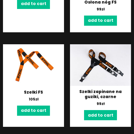
Osłona nóg FS
add to cart
99
zł
add to cart
Szelki zapinane na
Szelki FS
guziki, czarne
105
zł
99
zł
add to cart
add to cart