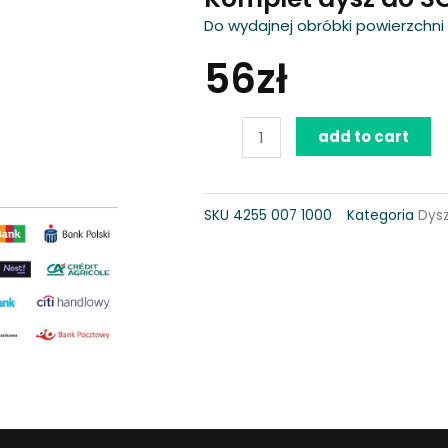
Do wydajnej obróbki powierzchni 
56
zł
Komplet
add to cart
dysz
do
SKU
4255 007 1000
Kategoria
Dys
SG
11
-
SG
71,
SGA
85
quantity