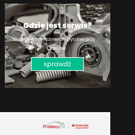
Gdzie jest serwis?
Drugie najważniejsze pytanie przy
zakupie
sprawdź