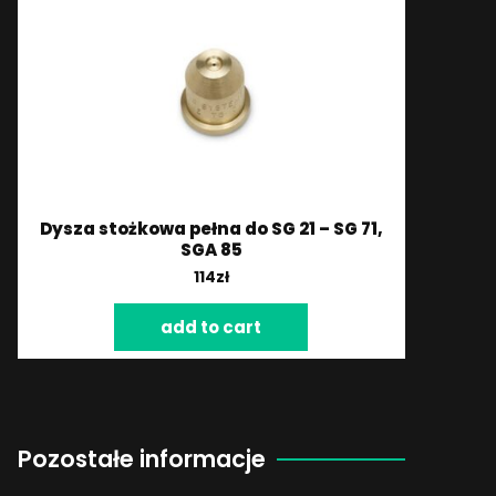
Dysza stożkowa pełna do SG 21 – SG 71,
SGA 85
114
zł
add to cart
Pozostałe informacje