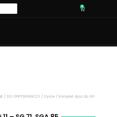
0
wózek
O
NE
/
DO OPRYSKIWACZY
/
Dysze
/ Komplet dysz do SG
11 – SG 71, SGA 85