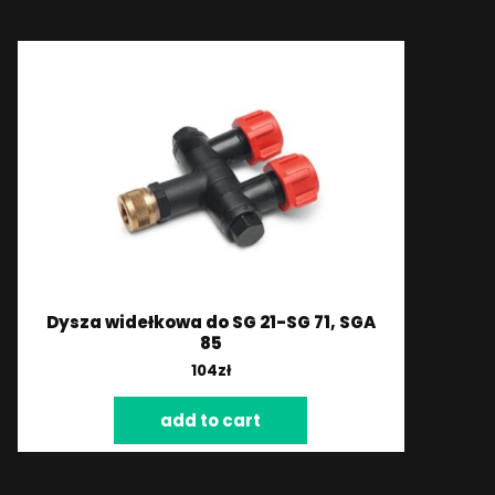
Dysza widełkowa do SG 21-SG 71, SGA
85
104
zł
add to cart