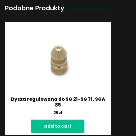
Podobne Produkty
Dysza regulowana do SG 21-SG 71, SGA
85
26
zł
add to cart