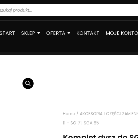
warka
ów
START
SKLEP
OFERTA
KONTAKT
MOJE KONT
Home
/
AKCESORIA I CZĘŚCI ZAMIEN
11 – SG 71, SGA 85
Komplet dysz do SG 