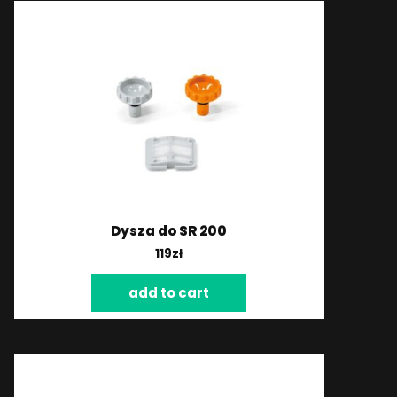
Dysza do SR 200
119
zł
add to cart