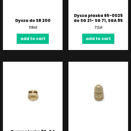
Dysza płaska 65-0025
Dysza do SR 200
do SG 21- SG 71, SGA 85
119
zł
72
zł
add to cart
add to cart