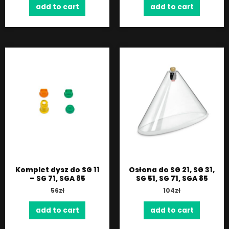
add to cart
add to cart
Komplet dysz do SG 11
Osłona do SG 21, SG 31,
– SG 71, SGA 85
SG 51, SG 71, SGA 85
56
zł
104
zł
add to cart
add to cart