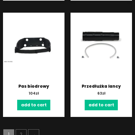
Pas biodrowy
Przedłużka lancy
104
zł
63
zł
add to cart
add to cart
1
2
→