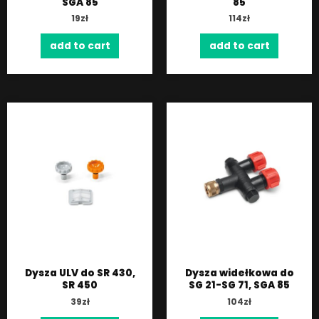
SGA 85
85
19
zł
114
zł
add to cart
add to cart
Dysza ULV do SR 430,
Dysza widełkowa do
SR 450
SG 21-SG 71, SGA 85
39
zł
104
zł