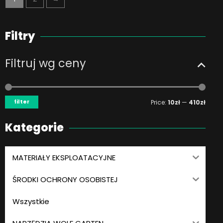
Filtry
Filtruj wg ceny
Min
Max
price
price
filter
Price:
10zł
—
410zł
Kategorie
MATERIAŁY EKSPLOATACYJNE
ŚRODKI OCHRONY OSOBISTEJ
Wszystkie