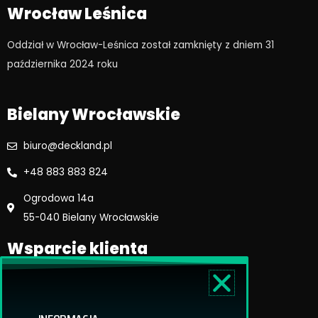
e
t
Wrocław Leśnica
b
a
o
g
Oddział w Wrocław-Leśnica został zamknięty z dniem 31
o
r
października 2024 roku​
k
a
m
Bielany Wrocławskie
biuro@deckland.pl
+48 883 883 824
Ogrodowa 14a
55-040 Bielany Wrocławskie
Wsparcie klienta
Regulamin sklepu
Reklamacje i zwroty