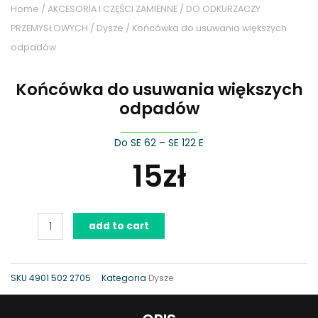
Home
/
AKCESORIA I CZĘŚCI ZAMIENNE
/
DO ODKURZACZY
PRZEMYSŁOWYCH
/
Dysze
/ Końcówka do usuwania większych
odpadów
Końcówka do usuwania większych
odpadów
Do SE 62 – SE 122 E
15
zł
Końcówka
add to cart
do
usuwania
większych
SKU
4901 502 2705
Kategoria
Dysze
odpadów
quantity