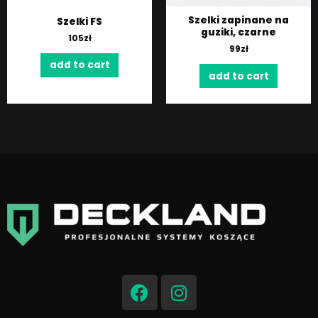
Szelki zapinane na
Szelki FS
guziki, czarne
105
zł
99
zł
add to cart
add to cart
F
I
a
n
c
s