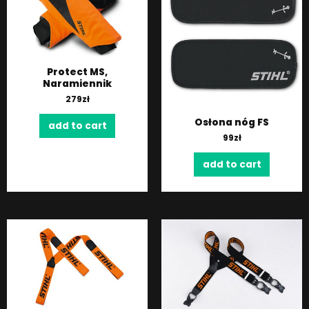
Protect MS,
Naramiennik
279
zł
Osłona nóg FS
add to cart
99
zł
add to cart