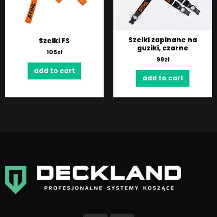
Szelki zapinane na
Szelki FS
guziki, czarne
105
zł
99
zł
add to cart
add to cart
F
I