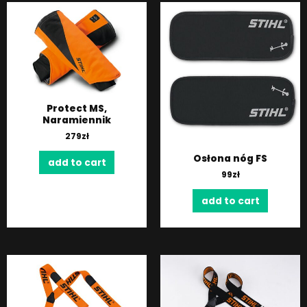
Protect MS,
Naramiennik
279
zł
Osłona nóg FS
add to cart
99
zł
add to cart