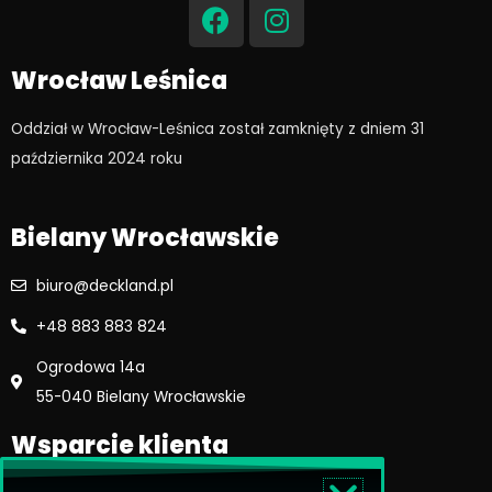
a
n
c
s
e
t
Wrocław Leśnica
b
a
o
g
Oddział w Wrocław-Leśnica został zamknięty z dniem 31
o
r
października 2024 roku​
k
a
m
Bielany Wrocławskie
biuro@deckland.pl
+48 883 883 824
Ogrodowa 14a
55-040 Bielany Wrocławskie
Wsparcie klienta