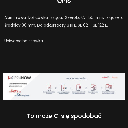
OPIS
mm
quantity
Aluminiowa końcówka ssąca. Szerokość 150 mm, złącze o
średnicy 36 mm. Do odkurzaczy STIHL SE 62 – SE 122 E.
Uniwersalna ssawka
To może Ci się spodobać