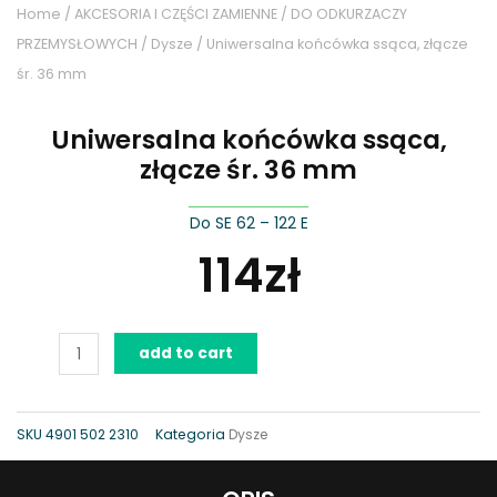
Home
/
AKCESORIA I CZĘŚCI ZAMIENNE
/
DO ODKURZACZY
PRZEMYSŁOWYCH
/
Dysze
/ Uniwersalna końcówka ssąca, złącze
śr. 36 mm
Uniwersalna końcówka ssąca,
złącze śr. 36 mm
Do SE 62 – 122 E
114
zł
Uniwersalna
add to cart
końcówka
ssąca,
złącze
SKU
4901 502 2310
Kategoria
Dysze
śr.
36