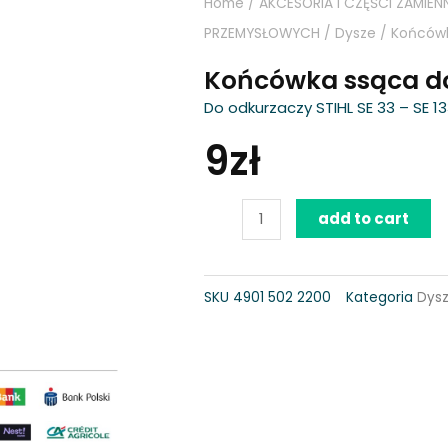
Home
/
AKCESORIA I CZĘŚCI ZAMIEN
PRZEMYSŁOWYCH
/
Dysze
/ Końcówk
Końcówka ssąca do 
Do odkurzaczy STIHL SE 33 – SE 1
9
zł
Końcówka
add to cart
ssąca
do
SKU
4901 502 2200
Kategoria
Dys
fug
i
szczelin
quantity