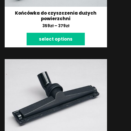
Końcówka do czyszczenia dużych
powierzchni
359
zł
–
379
zł
select options