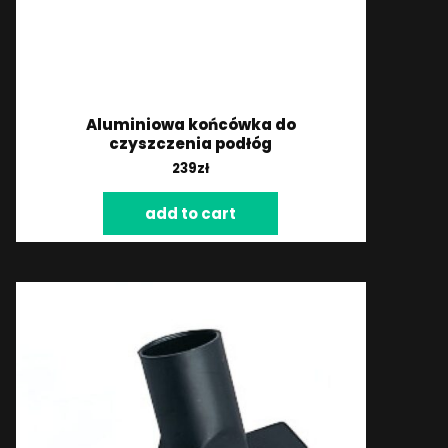
Aluminiowa końcówka do
czyszczenia podłóg
239
zł
add to cart