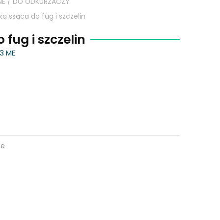
NE
/
DO ODKURZACZY
a ssąca do fug i szczelin
fug i szczelin
33 ME
ze