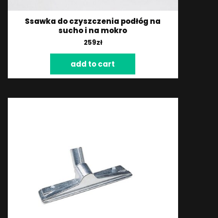
Ssawka do czyszczenia podłóg na
sucho i na mokro
259
zł
add to cart