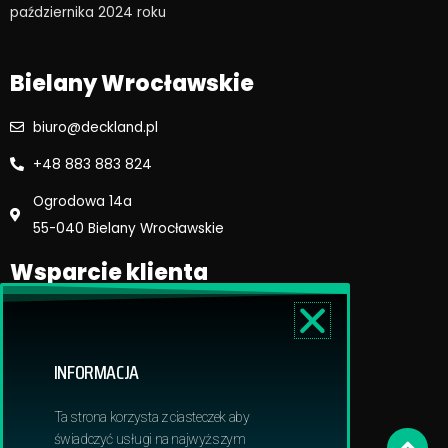
o
r
października 2024 roku​
k
a
m
Bielany Wrocławskie
biuro@deckland.pl
+48 883 883 824
Ogrodowa 14a
55-040 Bielany Wrocławskie
Wsparcie klienta
Regulamin sklepu
Reklamacje i zwroty
INFORMACJA
Dostawa i płatność
Polityka prywatnosci
Ta strona korzysta z ciasteczek aby
Obowiązek informacyjny RODO
świadczyć usługi na najwyższym