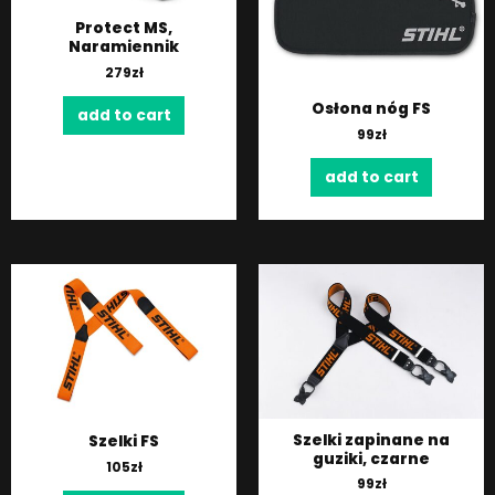
Protect MS,
Naramiennik
279
zł
Osłona nóg FS
add to cart
99
zł
add to cart
Szelki zapinane na
Szelki FS
guziki, czarne
105
zł
99
zł