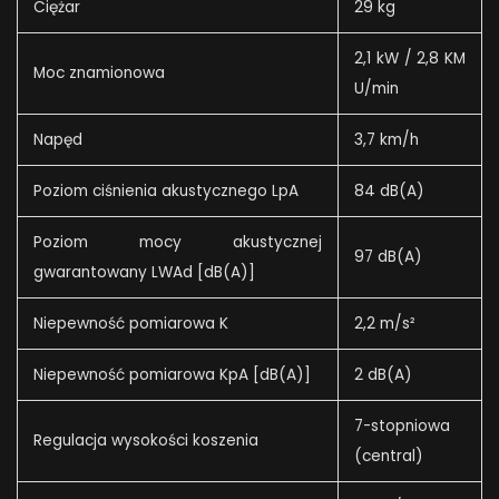
Ciężar
29 kg
2,1 kW / 2,8 KM
Moc znamionowa
U/min
Napęd
3,7 km/h
Poziom ciśnienia akustycznego LpA
84 dB(A)
Poziom mocy akustycznej
97 dB(A)
gwarantowany LWAd [dB(A)]
Niepewność pomiarowa K
2,2 m/s²
Niepewność pomiarowa KpA [dB(A)]
2 dB(A)
7-stopniowa
Regulacja wysokości koszenia
(central)