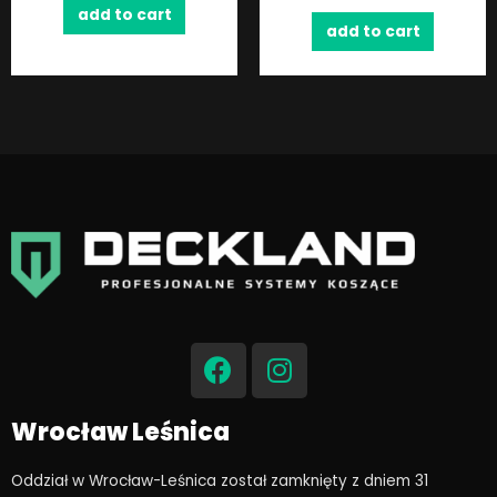
add to cart
add to cart
F
I
a
n
c
s
e
t
Wrocław Leśnica
b
a
o
g
Oddział w Wrocław-Leśnica został zamknięty z dniem 31