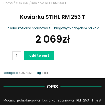
Home
/
KOSIARKI
/ Kosiarka STIHL RM 253 T
Kosiarka STIHL RM 253 T
Solidna kosiarka spalinowa z 1-biegowym napędem na koła
2 069
zł
Kosiarka
add to cart
STIHL
RM
253
Kategoria
KOSIARKI
Tag
STIHL
T
quantity
OPIS
Mocna, jednobiegowa kosiarka spalinowa RM 253 T jest