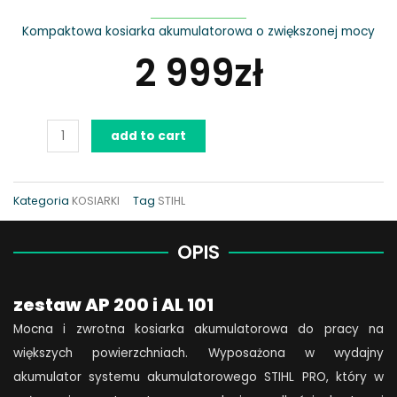
Kompaktowa kosiarka akumulatorowa o zwiększonej mocy
2 999
zł
Kosiarka
add to cart
STIHL
RMA
443,
Kategoria
KOSIARKI
Tag
STIHL
zestaw
AP
OPIS
200
i
zestaw AP 200 i AL 101
AL
Mocna i zwrotna kosiarka akumulatorowa do pracy na
101
większych powierzchniach. Wyposażona w wydajny
quantity
akumulator systemu akumulatorowego STIHL PRO, który w