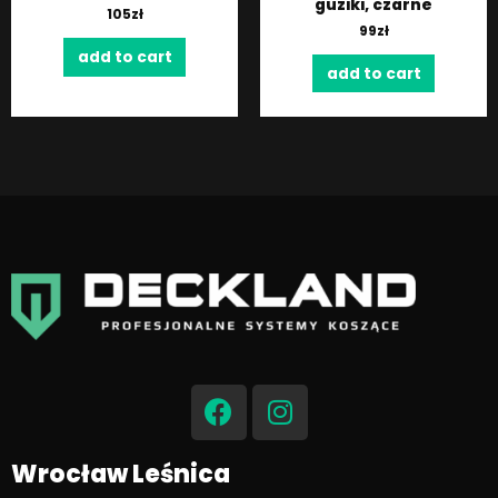
guziki, czarne
105
zł
99
zł
add to cart
add to cart
F
I
a
n
c
s
e
t
Wrocław Leśnica
b
a