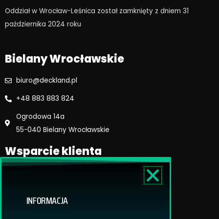
o
g
Oddział w Wrocław-Leśnica został zamknięty z dniem 31
o
r
października 2024 roku​
k
a
m
Bielany Wrocławskie
biuro@deckland.pl
+48 883 883 824
Ogrodowa 14a
55-040 Bielany Wrocławskie
Wsparcie klienta
Regulamin sklepu
Reklamacje i zwroty
INFORMACJA
Dostawa i płatność
Polityka prywatnosci