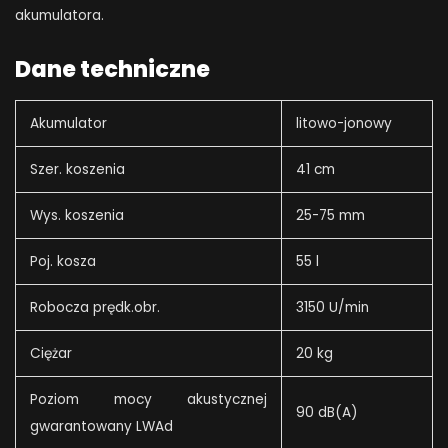
akumulatora.
Dane techniczne
Akumulator
litowo-jonowy
Szer. koszenia
41 cm
Wys. koszenia
25-75 mm
Poj. kosza
55 l
Robocza prędk.obr.
3150 U/min
Ciężar
20 kg
Poziom mocy akustycznej
90 dB(A)
gwarantowany LWAd