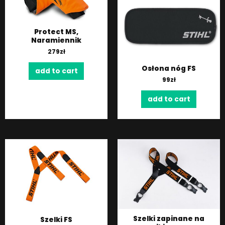
Protect MS,
Naramiennik
279
zł
Osłona nóg FS
add to cart
99
zł
add to cart
Szelki zapinane na
Szelki FS