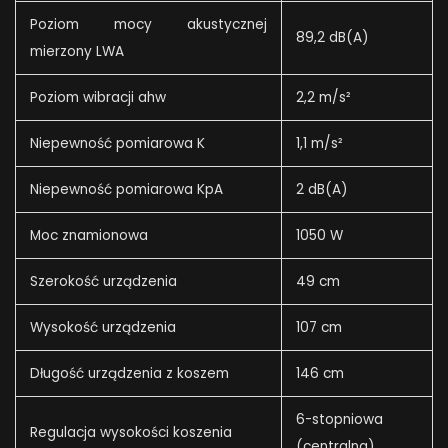
Poziom mocy akustycznej
89,2 dB(A)
mierzony LWA
Poziom wibracji ahw
2,2 m/s²
Niepewność pomiarowa K
1,1 m/s²
Niepewność pomiarowa KpA
2 dB(A)
Moc znamionowa
1050 W
Szerokość urządzenia
49 cm
Wysokość urządzenia
107 cm
Długość urządzenia z koszem
146 cm
6-stopniowa
Regulacja wysokości koszenia
(centralna)