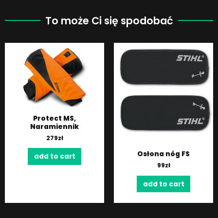
To może Ci się spodobać
Protect MS,
Naramiennik
279
zł
Osłona nóg FS
add to cart
99
zł
add to cart