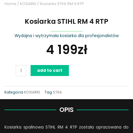
Home
/
KOSIARKI
/ Kosiarka STIHL RM 4 RTP
Kosiarka STIHL RM 4 RTP
Wydajna i wytrzymała kosiarka dla profesjonalistów
4 199
zł
Kosiarka
add to cart
STIHL
RM
4
Kategoria
KOSIARKI
Tag
STIHL
RTP
quantity
OPIS
Kosiarka spalinowa STIHL RM 4 RTP została opracowana do