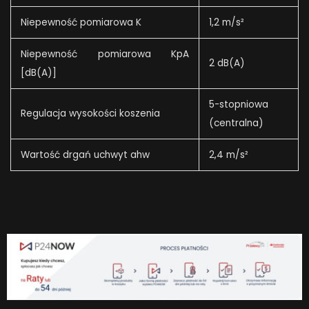
Niepewność pomiarowa K
1,2 m/s²
Niepewność pomiarowa KpA
2 dB(A)
[dB(A)]
5-stopniowa
Regulacja wysokości koszenia
(centralna)
Wartość drgań uchwyt ahw
2,4 m/s²