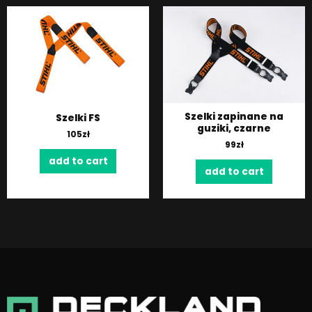
Szelki zapinane na
Szelki FS
guziki, czarne
105
zł
99
zł
add to cart
add to cart