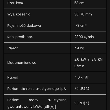
Szer. kosz.
53 cm
Wys. koszenia
30-70 mm
Pojemność skokowa
173 cm³
Rob. prędk. obr.
2800 U/min
Ciężar
44 kg
2,6 kW / 3,5 KM
Moc znamionowa
U/min
Napęd
4,6 km/h
Poziom ciśnienia akustycznego LpA
79 dB(A)
Poziom mocy akustycznej
93 dB(A)
gwarantowany LWAd [dB(A)]