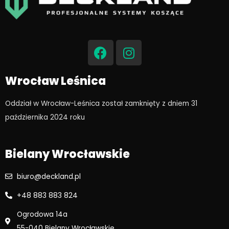
F
I
a
n
c
s
e
t
Wrocław Leśnica
b
a
o
g
Oddział w Wrocław-Leśnica został zamknięty z dniem 31
o
r
października 2024 roku​
k
a
m
Bielany Wrocławskie
biuro@deckland.pl
+48 883 883 824
Ogrodowa 14a
55-040 Bielany Wrocławskie