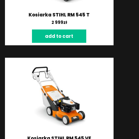
Kosiarka STIHL RM 545 T
2 999
zł
add to cart
Kosiarka STIHL RM 545 VE