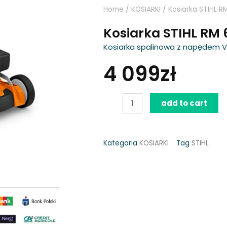
Home
/
KOSIARKI
/ Kosiarka STIHL R
Kosiarka STIHL RM 
Kosiarka spalinowa z napędem V
4 099
zł
Kosiarka
add to cart
STIHL
RM
Kategoria
KOSIARKI
Tag
STIHL
650
V
quantity