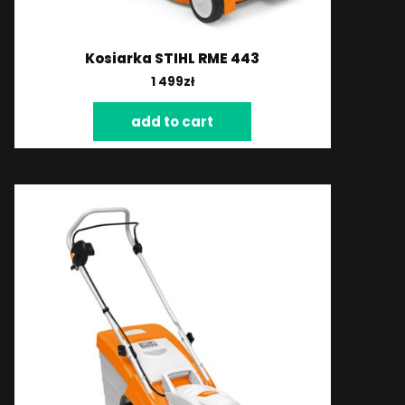
Kosiarka STIHL RME 443
1 499
zł
add to cart