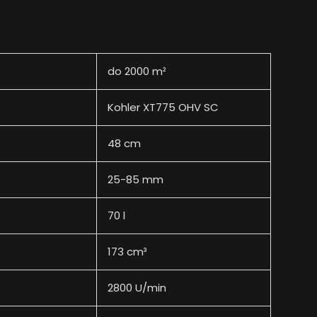
do 2000 m²
Kohler XT775 OHV SC
48 cm
25-85 mm
70 l
173 cm³
2800 U/min