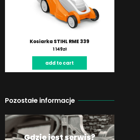
Kosiarka STIHL RME 339
1 149
zł
add to cart
Pozostałe informacje
Gdzie jest serwis?