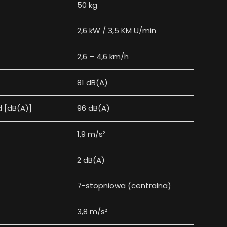
50 kg
2,6 kW / 3,5 KM U/min
2,6 – 4,6 km/h
81 dB(A)
 [dB(A)]
96 dB(A)
1,9 m/s²
2 dB(A)
7-stopniowa (centralna)
3,8 m/s²