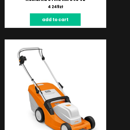
4 249
zł
add to cart