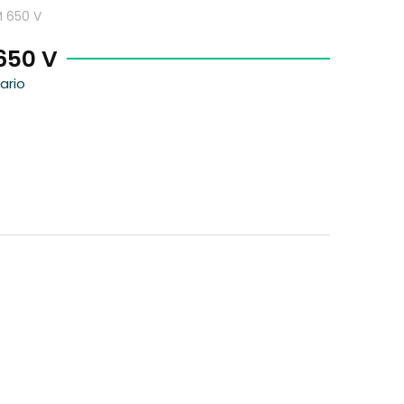
M 650 V
650 V
ario