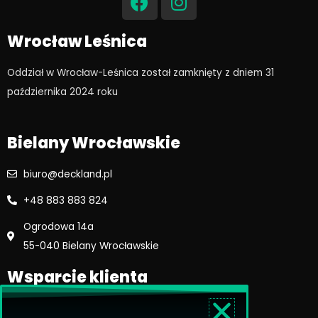
c
s
e
t
Wrocław Leśnica
b
a
o
g
Oddział w Wrocław-Leśnica został zamknięty z dniem 31
o
r
października 2024 roku​
k
a
m
Bielany Wrocławskie
biuro@deckland.pl
+48 883 883 824
Ogrodowa 14a
55-040 Bielany Wrocławskie
Wsparcie klienta
Regulamin sklepu