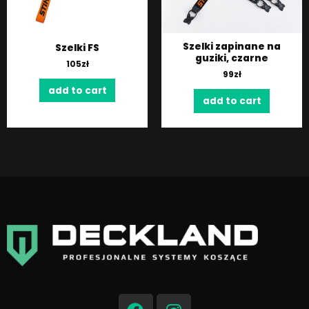
Szelki zapinane na
Szelki FS
guziki, czarne
105
zł
99
zł
add to cart
add to cart
F
I
a
n