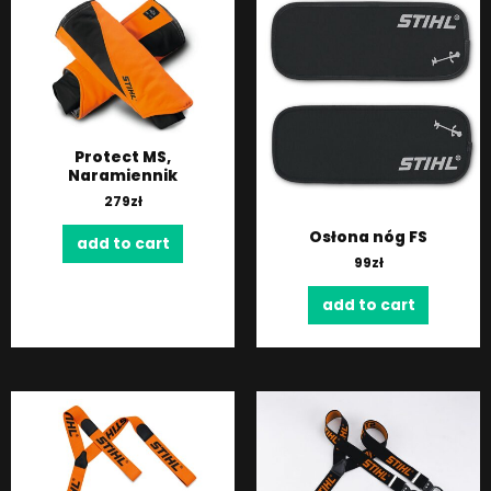
Protect MS,
Naramiennik
279
zł
Osłona nóg FS
add to cart
99
zł
add to cart