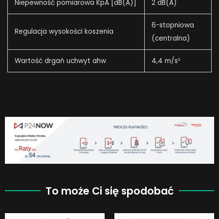
Niepewność pomiarowa KpA [dB(A)]
2 dB(A)
6-stopniowa
Regulacja wysokości koszenia
(centralna)
Wartość drgań uchwyt ahw
4,4 m/s²
To może Ci się spodobać