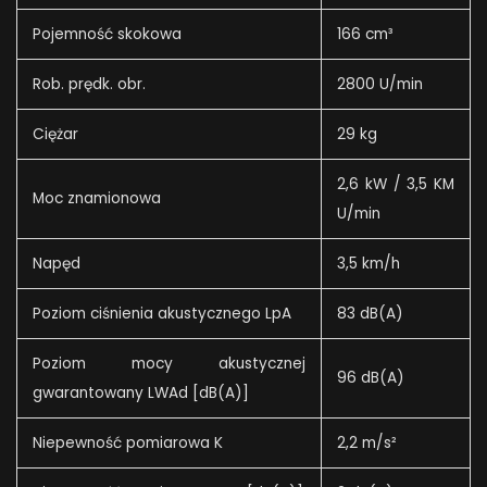
Pojemność skokowa
166 cm³
Rob. prędk. obr.
2800 U/min
Ciężar
29 kg
2,6 kW / 3,5 KM
Moc znamionowa
U/min
Napęd
3,5 km/h
Poziom ciśnienia akustycznego LpA
83 dB(A)
Poziom mocy akustycznej
96 dB(A)
gwarantowany LWAd [dB(A)]
Niepewność pomiarowa K
2,2 m/s²