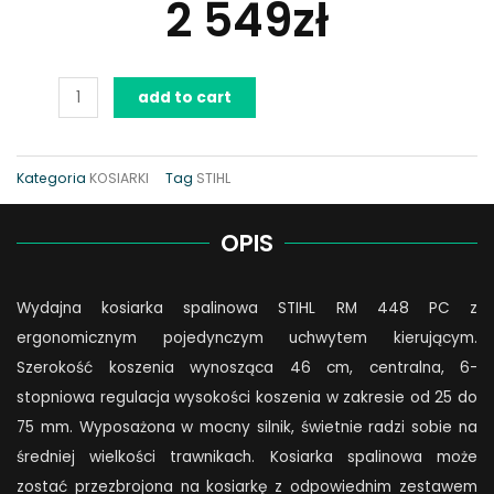
2 549
zł
Kosiarka
add to cart
STIHL
RM
448
Kategoria
KOSIARKI
Tag
STIHL
PC
quantity
OPIS
Wydajna kosiarka spalinowa STIHL RM 448 PC z
ergonomicznym pojedynczym uchwytem kierującym.
Szerokość koszenia wynosząca 46 cm, centralna, 6-
stopniowa regulacja wysokości koszenia w zakresie od 25 do
75 mm. Wyposażona w mocny silnik, świetnie radzi sobie na
średniej wielkości trawnikach. Kosiarka spalinowa może
zostać przezbrojona na kosiarkę z odpowiednim zestawem