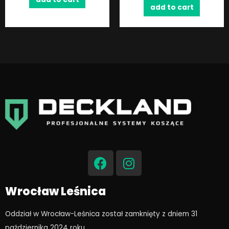
add to cart
F
I
a
n
c
s
e
t
Wrocław Leśnica
b
a
o
g
Oddział w Wrocław-Leśnica został zamknięty z dniem 31
o
r
października 2024 roku​