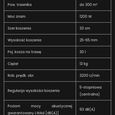
Pow. trawnika
do 300 m²
Moc znam.
1200 W
Szer.koszenia
33 cm
Wysokość koszenia
25-65 mm
Poj. kosza na trawę
30 l
Ciężar
13 kg
Rob. prędk. obr.
3200 U/min
5-stopniowa
Regulacja wysokości koszenia
(centralna)
Poziom mocy akustycznej
93 dB(A)
gwarantowany LWAd [dB(A)]