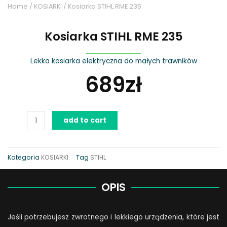
Home
/
KOSIARKI
/ Kosiarka STIHL RME 235
Kosiarka STIHL RME 235
Lekka kosiarka elektryczna do małych trawników
689
zł
Kosiarka
add to cart
STIHL
RME
235
Kategoria
KOSIARKI
Tag
STIHL
quantity
OPIS
Jeśli potrzebujesz zwrotnego i lekkiego urządzenia, które jest