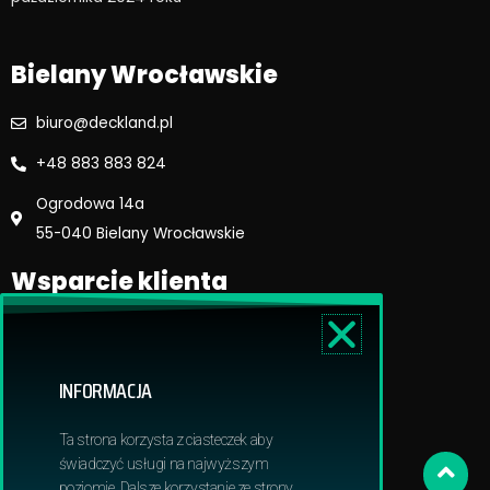
k
a
m
Bielany Wrocławskie
biuro@deckland.pl
+48 883 883 824
Ogrodowa 14a
55-040 Bielany Wrocławskie
Wsparcie klienta
Regulamin sklepu
Reklamacje i zwroty
INFORMACJA
Dostawa i płatność
Polityka prywatnosci
Ta strona korzysta z ciasteczek aby
Obowiązek informacyjny RODO
świadczyć usługi na najwyższym
poziomie. Dalsze korzystanie ze strony