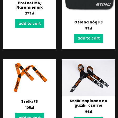
Protect MS,
Naramiennik
279
zł
Osłona nóg FS
add to cart
99
zł
add to cart
Szelki zapinane na
Szelki FS
guziki, czarne
105
zł
99
zł
add to cart