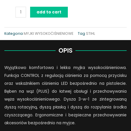
Myjka
add to cart
STIHL
RE
100
Kategoria
MYJKI WYSOKOĆIŚNIENIOWE
Tag
STIHL
PLUS
Control
OPIS
quantity
Wyjątkowo komfortowa i lekka myjka wysokociśnieniowa.
Funkcja CONTROL z regulacją ciśnienia za pomocą przycisku
oraz wskaźnikiem ciśnienia LED bezpośrednio na pistolecie.
Bęben na wąż (PLUS) do łatwej obsługi i przechowywania
węża wysokociśnieniowego. Dysza 3-w-1 ze zintegrowaną
dyszą rotacyjną, dyszą płaską i dyszą do rozpylania środka
czyszczącego. Ergonomiczne i bezpieczne przechowywanie
akcesoriów bezpośrednio na myjce.