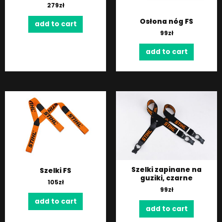
279
zł
Osłona nóg FS
add to cart
99
zł
add to cart
Szelki zapinane na
Szelki FS
guziki, czarne
105
zł
99
zł
add to cart
add to cart