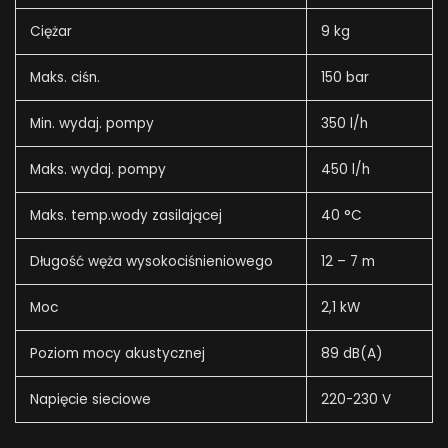
Ciężar
9 kg
Maks. ciśn.
150 bar
Min. wydaj. pompy
350 l/h
Maks. wydaj. pompy
450 l/h
Maks. temp.wody zasilającej
40 °C
Długość węża wysokociśnieniowego
12 – 7 m
Moc
2,1 kW
Poziom mocy akustycznej
89 dB(A)
Napięcie sieciowe
220-230 V