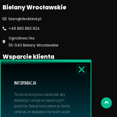
Bielany Wrocławskie
biuro@deckland.pl
+48 883 883 824
Ogrodowa 14a
55-040 Bielany Wrocławskie
Wsparcie klienta
Regulamin sklepu
Reklamacje i zwroty
INFORMACJA
Dostawa i płatność
Polityka prywatnosci
Ta strona korzysta z ciasteczek aby
Obowiązek informacyjny RODO
świadczyć usługi na najwyższym
poziomie. Dalsze korzystanie ze strony
oznacza, że zgadzasz się na ich użycie.