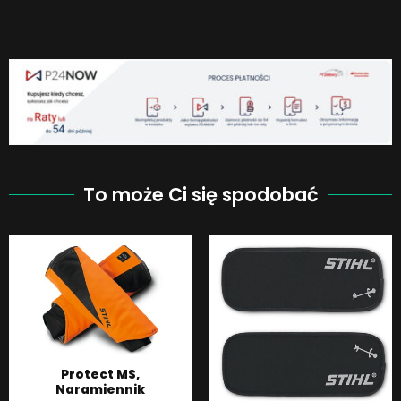
To może Ci się spodobać
Protect MS,
Naramiennik