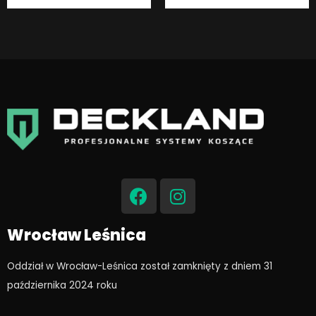
F
I
a
n
c
s
e
t
Wrocław Leśnica
b
a
o
g
Oddział w Wrocław-Leśnica został zamknięty z dniem 31
o
r
października 2024 roku​
k
a
m