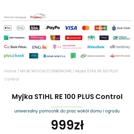
Home
/
MYJKI WYSOKOĆIŚNIENIOWE
/ Myjka STIHL RE 100 PLUS
Control
Myjka STIHL RE 100 PLUS Control
uniwersalny pomocnik do prac wokół domu i ogrodu
999
zł