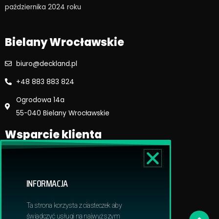
o
r
października 2024 roku​
k
a
m
Bielany Wrocławskie
biuro@deckland.pl
+48 883 883 824
Ogrodowa 14a
55-040 Bielany Wrocławskie
Wsparcie klienta
Regulamin sklepu
Reklamacje i zwroty
INFORMACJA
Dostawa i płatność
Polityka prywatnosci
Ta strona korzysta z ciasteczek aby
Obowiązek informacyjny RODO
świadczyć usługi na najwyższym