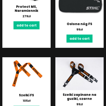
Protect MS,
Naramiennik
279
zł
Osłona nóg FS
add to cart
99
zł
add to cart
Szelki zapinane na
Szelki FS
guziki, czarne
105
zł
99
zł