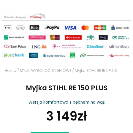
Home
/
MYJKI WYSOKOĆIŚNIENIOWE
/ Myjka STIHL RE 150 PLUS
Myjka STIHL RE 150 PLUS
Wersja komfortowa z bębnem na wąż
3 149
zł
Myjka