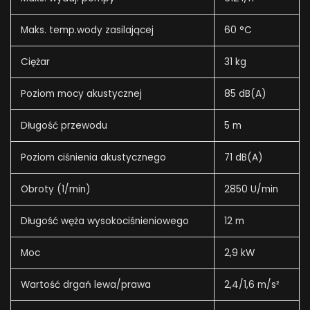
Maks. temp.wody zasilającej
60 °C
Ciężar
31 kg
Poziom mocy akustycznej
85 dB(A)
Długość przewodu
5 m
Poziom ciśnienia akustycznego
71 dB(A)
Obroty (1/min)
2850 U/min
Długość węża wysokociśnieniowego
12 m
Moc
2,9 kW
Wartość drgań lewa/prawa
2,4/1,6 m/s²