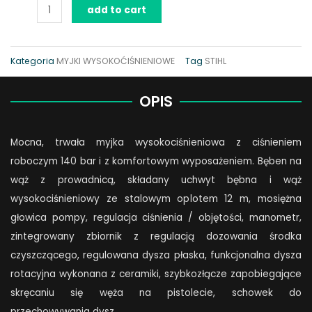
add to cart
STIHL
RE
150
Kategoria
MYJKI WYSOKOĆIŚNIENIOWE
Tag
STIHL
PLUS
quantity
OPIS
Mocna, trwała myjka wysokociśnieniowa z ciśnieniem
roboczym 140 bar i z komfortowym wyposażeniem. Bęben na
wąż z prowadnicą, składany uchwyt bębna i wąż
wysokociśnieniowy ze stalowym oplotem 12 m, mosiężna
głowica pompy, regulacja ciśnienia / objętości, manometr,
zintegrowany zbiornik z regulacją dozowania środka
czyszczącego, regulowana dysza płaska, funkcjonalna dysza
rotacyjna wykonana z ceramiki, szybkozłącze zapobiegające
skręcaniu się węża na pistolecie, schowek do
przechowywania dysz.