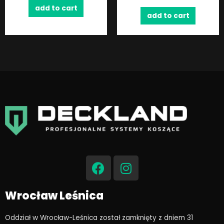
add to cart
add to cart
F
I
a
n
c
s
e
t
Wrocław Leśnica
b
a
o
g
Oddział w Wrocław-Leśnica został zamknięty z dniem 31