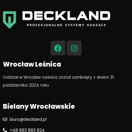
F
I
a
n
c
s
e
t
Wrocław Leśnica
b
a
o
g
Oddział w Wrocław-Leśnica został zamknięty z dniem 31
o
r
października 2024 roku​
k
a
m
Bielany Wrocławskie
biuro@deckland.pl
+48 883 883 824