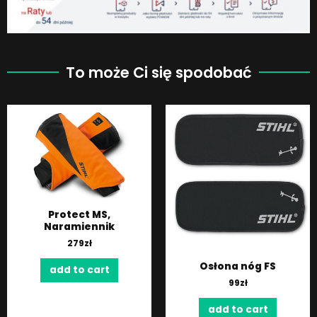
To może Ci się spodobać
Protect MS,
Naramiennik
279
zł
Osłona nóg FS
add to cart
99
zł
add to cart