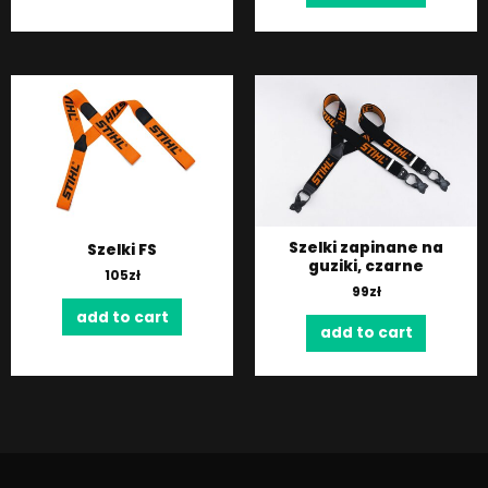
Szelki zapinane na
Szelki FS
guziki, czarne
105
zł
99
zł
add to cart
add to cart