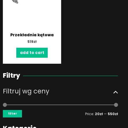
Przekładnia kątowa
519
zł
add to cart
Filtry
Filtruj wg ceny
Min
Max
price
price
filter
Price:
20zł
—
550zł