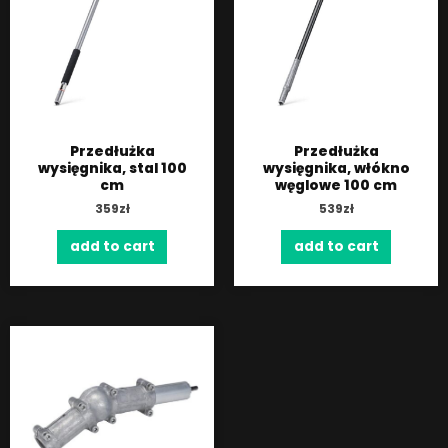
Przedłużka
Przedłużka
wysięgnika, stal 100
wysięgnika, włókno
cm
węglowe 100 cm
359
zł
539
zł
add to cart
add to cart