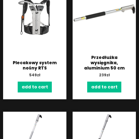
Przedłużka
Plecakowy system
wysięgnika,
nośny RTS
aluminium 50 cm
549
zł
239
zł
add to cart
add to cart