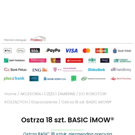
Home
/
AKCESORIA I CZĘŚCI ZAMIENNE
/
DO ROBOTÓW
KOSZĄCYCH
/
Doposażenie
/ Ostrza 18 szt. BASIC iMOW®
Ostrza 18 szt. BASIC iMOW®
Ostrza BASIC 18 sztuk: niezawodna precyzja