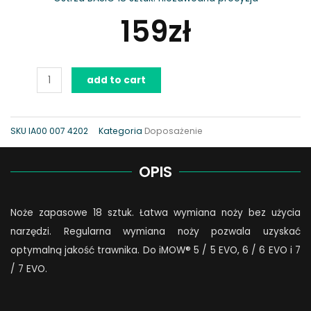
159
zł
Ostrza
add to cart
18
szt.
BASIC
SKU
IA00 007 4202
Kategoria
Doposażenie
iMOW®
quantity
OPIS
Noże zapasowe 18 sztuk. Łatwa wymiana noży bez użycia
narzędzi. Regularna wymiana noży pozwala uzyskać
optymalną jakość trawnika. Do iMOW® 5 / 5 EVO, 6 / 6 EVO i 7
/ 7 EVO.