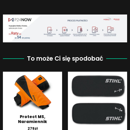
To może Ci się spodobać
Protect MS,
Naramiennik
279
zł