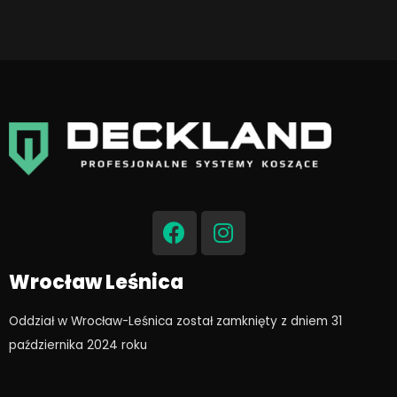
F
I
a
n
c
s
e
t
Wrocław Leśnica
b
a
o
g
Oddział w Wrocław-Leśnica został zamknięty z dniem 31
o
r
października 2024 roku​
k
a
m