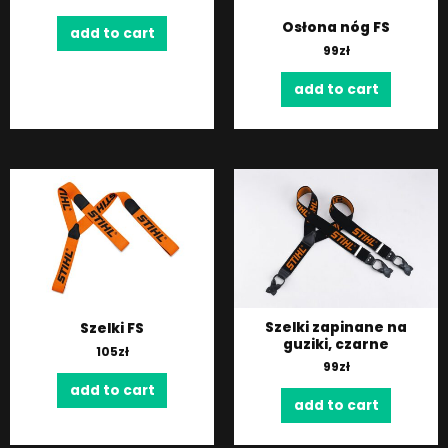
Osłona nóg FS
add to cart
99
zł
add to cart
Szelki zapinane na
Szelki FS
guziki, czarne
105
zł
99
zł
add to cart
add to cart