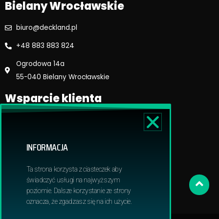
Bielany Wrocławskie
biuro@deckland.pl
+48 883 883 824
Ogrodowa 14a
55-040 Bielany Wrocławskie
Wsparcie klienta
Regulamin sklepu
Reklamacje i zwroty
INFORMACJA
Dostawa i płatność
Polityka prywatnosci
Ta strona korzysta z ciasteczek aby
Obowiązek informacyjny RODO
świadczyć usługi na najwyższym
poziomie. Dalsze korzystanie ze strony
oznacza, że zgadzasz się na ich użycie.