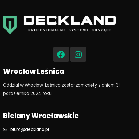
F
I
a
n
c
s
e
t
Wrocław Leśnica
b
a
o
g
Oddział w Wrocław-Leśnica został zamknięty z dniem 31
o
r
października 2024 roku​
k
a
m
Bielany Wrocławskie
biuro@deckland.pl