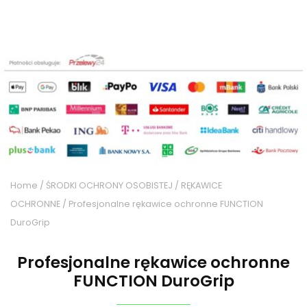
Home
/
ŚRODKI OCHRONY OSOBISTEJ
/
RĘKAWICE
OCHRONNE
/ Profesjonalne rękawice ochronne FUNCTION
DuroGrip
Profesjonalne rękawice ochronne
FUNCTION DuroGrip