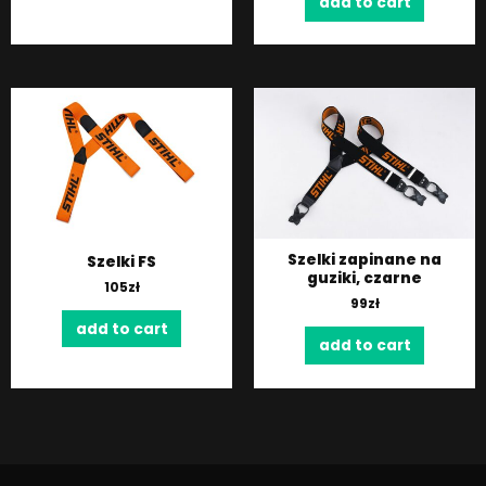
add to cart
Szelki zapinane na
Szelki FS
guziki, czarne
105
zł
99
zł
add to cart
add to cart