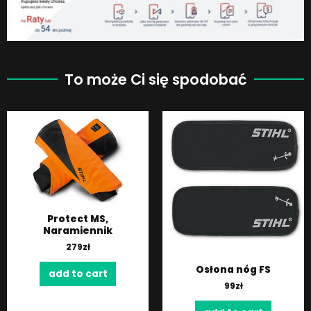
To może Ci się spodobać
Protect MS,
Naramiennik
279
zł
Osłona nóg FS
add to cart
99
zł