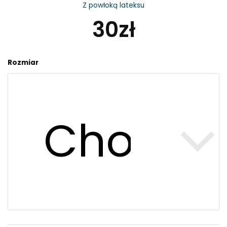
Z powłoką lateksu
30
zł
Profesjonalne
Rozmiar
rękawice
ochronne
FUNCTION
DuroGrip
quantity