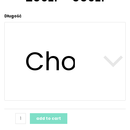
Przedłużenie
Długość
wiertła
quantity
add to cart