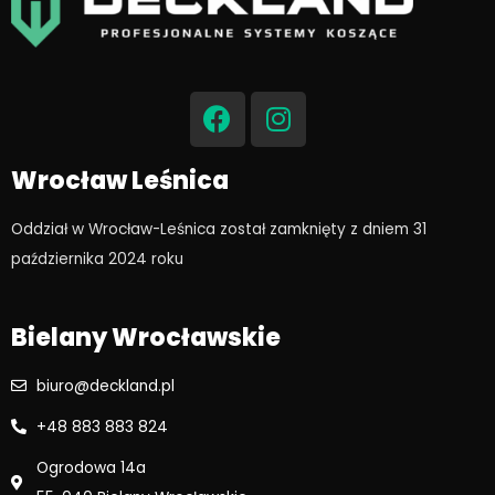
F
I
a
n
c
s
e
t
Wrocław Leśnica
b
a
o
g
Oddział w Wrocław-Leśnica został zamknięty z dniem 31
o
r
października 2024 roku​
k
a
m
Bielany Wrocławskie
biuro@deckland.pl
+48 883 883 824
Ogrodowa 14a