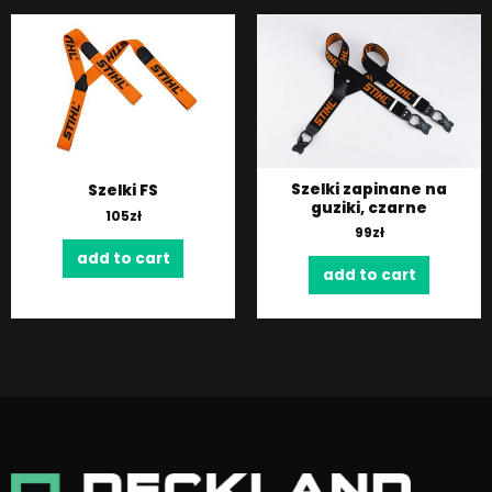
Szelki zapinane na
Szelki FS
guziki, czarne
105
zł
99
zł
add to cart
add to cart