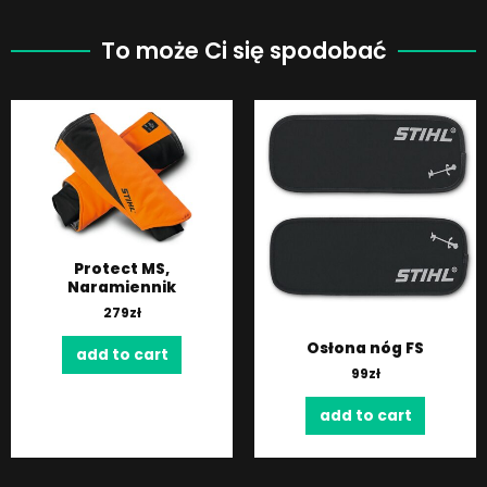
To może Ci się spodobać
Protect MS,
Naramiennik
279
zł
Osłona nóg FS
add to cart
99
zł
add to cart