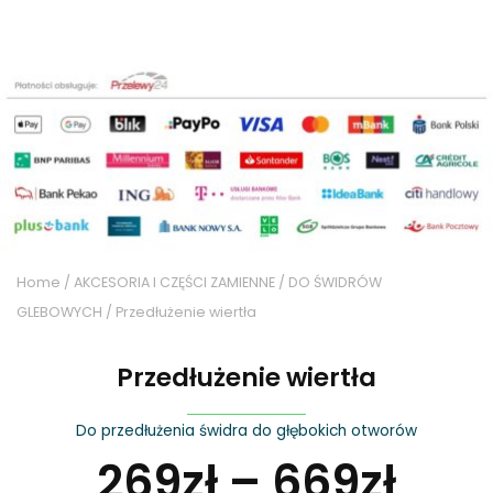
Home
/
AKCESORIA I CZĘŚCI ZAMIENNE
/
DO ŚWIDRÓW
GLEBOWYCH
/ Przedłużenie wiertła
Przedłużenie wiertła
Do przedłużenia świdra do głębokich otworów
269
zł
–
669
zł