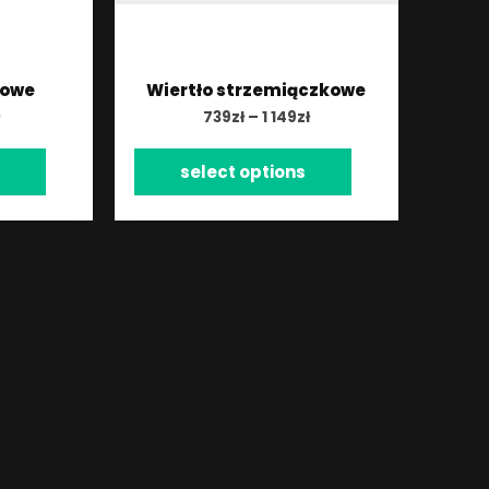
kowe
Wiertło strzemiączkowe
739
zł
–
1 149
zł
select options