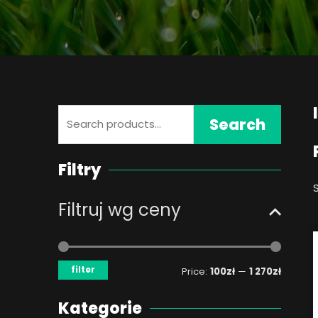
Search
Search
for:
Filtry
Filtruj wg ceny
Min
Max
price
price
filter
Price:
100zł
—
1 270zł
Kategorie