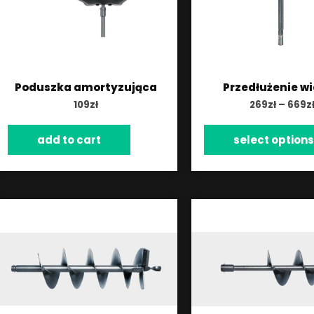
Poduszka amortyzująca
Przedłużenie wi
109
zł
269
zł
–
669
z
add to cart
select options