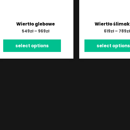
Wiertło glebowe
Wiertło ślima
549
zł
–
969
zł
619
zł
–
789
zł
select options
select options