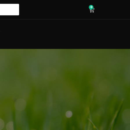
0
wózek
O