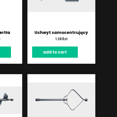
ertła
Uchwyt samocentrujący
ł
1 269
zł
add to cart