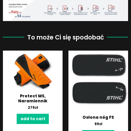
To może Ci się spodobać
Protect MS,
Naramiennik
279
zł
Osłona nóg FS
add to cart
99
zł