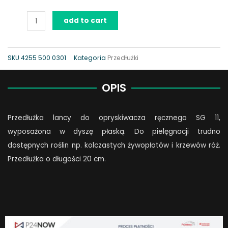
Przedłużka
add to cart
lancy
do
SG
SKU
4255 500 0301
Kategoria
Przedłużki
11
quantity
OPIS
Przedłużka lancy do opryskiwacza ręcznego SG 11,
wyposażona w dyszę płaską. Do pielęgnacji trudno
dostępnych roślin np. kolczastych żywopłotów i krzewów róż.
Przedłużka o długości 20 cm.