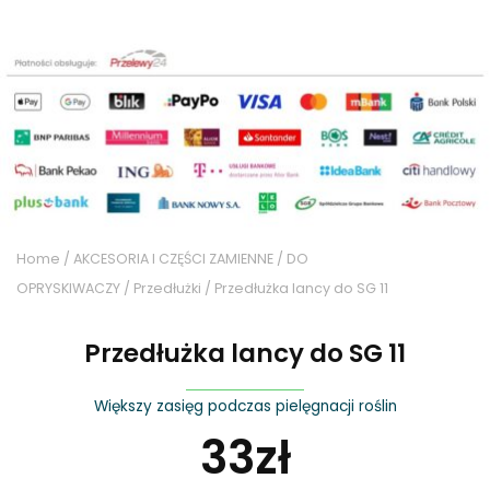
Home
/
AKCESORIA I CZĘŚCI ZAMIENNE
/
DO
OPRYSKIWACZY
/
Przedłużki
/ Przedłużka lancy do SG 11
Przedłużka lancy do SG 11
Większy zasięg podczas pielęgnacji roślin
33
zł