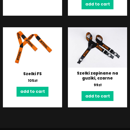
add to cart
Szelki zapinane na
Szelki FS
guziki, czarne
105
zł
99
zł
add to cart
add to cart