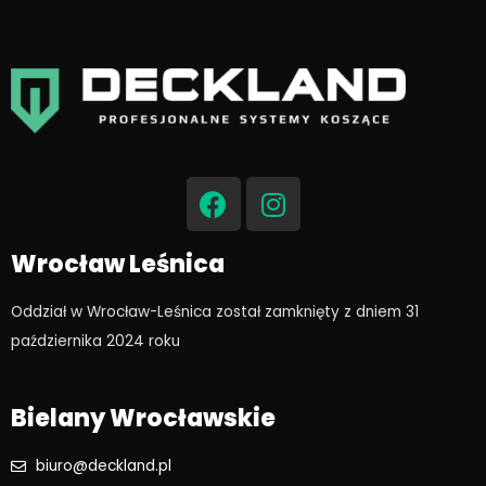
F
I
a
n
c
s
e
t
Wrocław Leśnica
b
a
o
g
Oddział w Wrocław-Leśnica został zamknięty z dniem 31
o
r
października 2024 roku​
k
a
m
Bielany Wrocławskie
biuro@deckland.pl