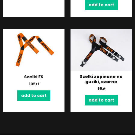
add to cart
Szelki zapinane na
Szelki FS
guziki, czarne
105
zł
99
zł
add to cart
add to cart