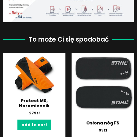
To może Ci się spodobać
Protect MS,
Naramiennik
279
zł
Osłona nóg FS
add to cart
99
zł