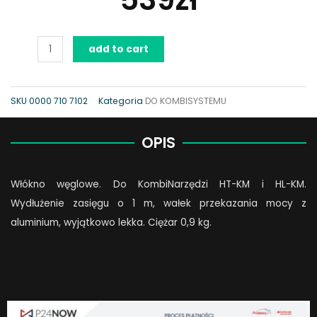
Przedłużka
add to cart
wysięgnika,
włókno
węglowe
SKU
0000 710 7102
Kategoria
DO KOMBISYSTEMU
100
cm
OPIS
quantity
Włókno węglowe. Do KombiNarzędzi HT-KM i HL-KM.
Wydłużenie zasięgu o 1 m, wałek przekazania mocy z
aluminium, wyjątkowo lekka. Ciężar 0,9 kg.