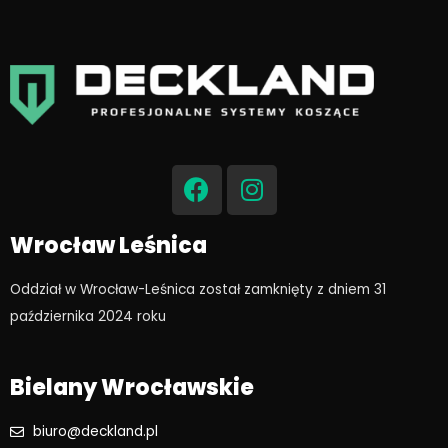
F
I
a
n
c
s
e
t
Wrocław Leśnica
b
a
o
g
Oddział w Wrocław-Leśnica został zamknięty z dniem 31
o
r
października 2024 roku​
k
a
m
Bielany Wrocławskie
biuro@deckland.pl