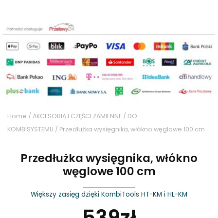
Home
/
AKCESORIA I CZĘŚCI ZAMIENNE
/
DO
KOMBISYSTEMU
/ Przedłużka wysięgnika, włókno węglowe 100 cm
Przedłużka wysięgnika, włókno
węglowe 100 cm
Większy zasięg dzięki KombiTools HT-KM i HL-KM
539
zł