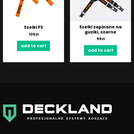
Szelki zapinane na
Szelki FS
guziki, czarne
105
zł
99
zł
add to cart
add to cart
F
I