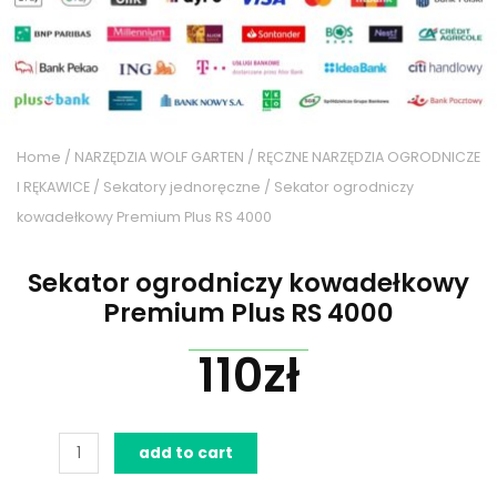
Home
/
NARZĘDZIA WOLF GARTEN
/
RĘCZNE NARZĘDZIA OGRODNICZE
I RĘKAWICE
/
Sekatory jednoręczne
/ Sekator ogrodniczy
kowadełkowy Premium Plus RS 4000
Sekator ogrodniczy kowadełkowy
Premium Plus RS 4000
110
zł
Sekator
add to cart
ogrodniczy
kowadełkowy