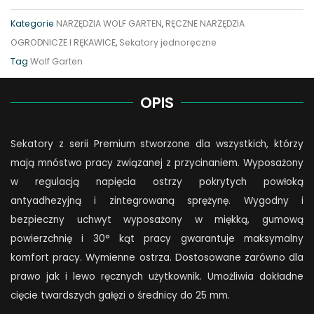
Premium
Kategorie
NARZĘDZIA WOLF GARTEN
,
RĘCZNE NARZĘDZIA
Plus
OGRODNICZE I RĘKAWICE
,
Sekatory jednoręczne
RS
Tag
Wolf Garten
4000
quantity
OPIS
Sekatory z serii Premium stworzone dla wszystkich, którzy
mają mnóstwo pracy związanej z przycinaniem. Wyposażony
w regulacją napięcia ostrzy pokrytych powłoką
antyadhezyjną i zintegrowaną sprężynę. Wygodny i
bezpieczny uchwyt wyposażony w miękką, gumową
powierzchnię i 30° kąt pracy gwarantuje maksymalny
komfort pracy. Wymienne ostrza. Dostosowane zarówno dla
prawo jak i lewo ręcznych użytkownik. Umożliwia dokładne
cięcie twardszych gałęzi o średnicy do 25 mm.