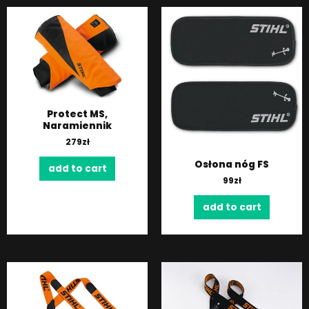
Protect MS,
Naramiennik
279
zł
Osłona nóg FS
add to cart
99
zł
add to cart