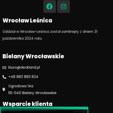
a
n
c
s
e
t
Wrocław Leśnica
b
a
o
g
Oddział w Wrocław-Leśnica został zamknięty z dniem 31
o
r
października 2024 roku​
k
a
m
Bielany Wrocławskie
biuro@deckland.pl
+48 883 883 824
Ogrodowa 14a
55-040 Bielany Wrocławskie
Wsparcie klienta