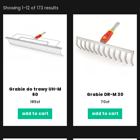
Showing 1–12 of 173 results
Grabie do trawy UH-M
60
Grabie DR-M 30
185
zł
70
zł
add to cart
add to cart