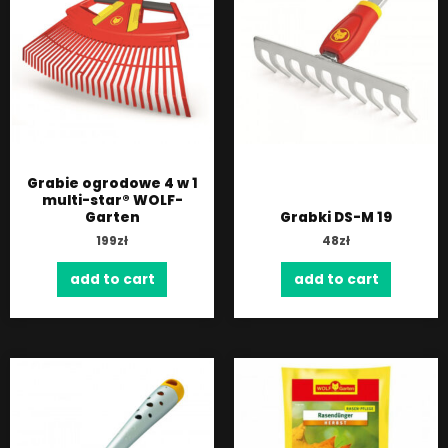
Grabie ogrodowe 4 w 1
multi-star® WOLF-
Garten
Grabki DS-M 19
199
zł
48
zł
add to cart
add to cart