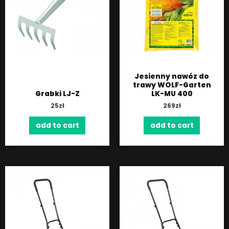
Jesienny nawóz do
trawy WOLF-Garten
Grabki LJ-Z
LK-MU 400
25
zł
269
zł
add to cart
add to cart