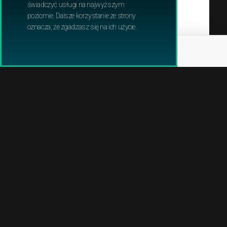
świadczyć usługi na najwyższym
KOSIARKI
poziomie. Dalsze korzystanie ze strony
oznacza, że zgadzasz się na ich użycie.
KOSY
MYJKI WYSOKOĆIŚNIENIOWE
NOŻYCE DO ŻYWOPŁOTU
ODKURZACZE OGRODOWE
ODKURZACZE PRZEMYSŁOWE
OPRYSKIWACZE
PILARKI I PODKRZESYWARKI
POMPY WODNE
PRZECINARKI I PILARKI DO BETONU