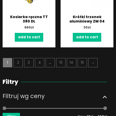
Kosiarka ręczna TT
Krótki trzonek
380 DL
aluminiowy ZM 04
660
zł
30
zł
add to cart
add to cart
1
2
3
4
…
13
14
15
→
Filtry
Filtruj wg ceny
Min
Max
price
price