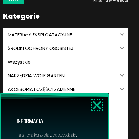
filter
Price:
10zł
—
660zł
Kategorie
MATERIAŁY EKSPLOATACYJNE
ŚRODKI OCHRONY OSOBISTEJ
Wszystkie
NARZĘDZIA WOLF GARTEN
AKCESORIA I CZĘŚCI ZAMIENNE
DMUCHAWY
GLEBOGRYZARKI
INFORMACJA
KOMBISYSTEM
Ta strona korzysta z ciasteczek aby