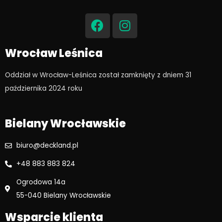
F
I
a
n
c
s
e
t
Wrocław Leśnica
b
a
o
g
Oddział w Wrocław-Leśnica został zamknięty z dniem 31
o
r
października 2024 roku​
k
a
m
Bielany Wrocławskie
biuro@deckland.pl
+48 883 883 824
Ogrodowa 14a
55-040 Bielany Wrocławskie
Wsparcie klienta