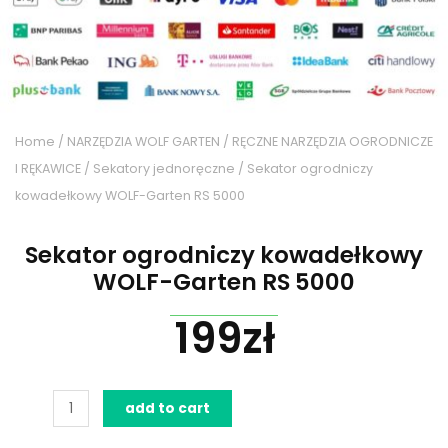
Home
/
NARZĘDZIA WOLF GARTEN
/
RĘCZNE NARZĘDZIA OGRODNICZE
I RĘKAWICE
/
Sekatory jednoręczne
/ Sekator ogrodniczy
kowadełkowy WOLF-Garten RS 5000
Sekator ogrodniczy kowadełkowy
WOLF-Garten RS 5000
199
zł
Sekator
add to cart
ogrodniczy
kowadełkowy