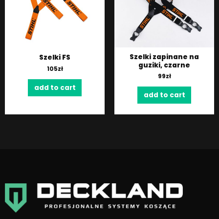
Szelki zapinane na
Szelki FS
guziki, czarne
105
zł
99
zł
add to cart
add to cart