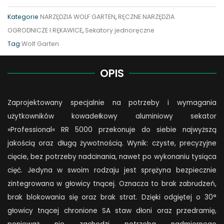
WOLF-
Kategorie
NARZĘDZIA WOLF GARTEN
,
RĘCZNE NARZĘDZIA
Garten
OGRODNICZE I RĘKAWICE
,
Sekatory jednoręczne
RS
Tag
Wolf Garten
5000
quantity
OPIS
Zaprojektowany specjalnie na potrzeby i wymagania
użytkowników kowadełkowy aluminiowy sekator
»Professional« RR 5000 przekonuje do siebie najwyższą
jakością oraz długą żywotnością. Wynik: czyste, precyzyjne
cięcie, bez potrzeby nadcinania, nawet po wykonaniu tysiąca
cięć. Jedyna w swoim rodzaju jest sprężyna bezpiecznie
zintegrowana w głowicy tnącej. Oznacza to brak zabrudzeń,
brak blokowania się oraz brak strat. Dzięki odgiętej o 30°
głowicy tnącej chronione SA staw dłoni oraz przedramię,