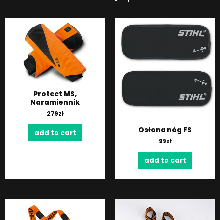
Protect MS,
Naramiennik
279
zł
Osłona nóg FS
add to cart
99
zł
add to cart