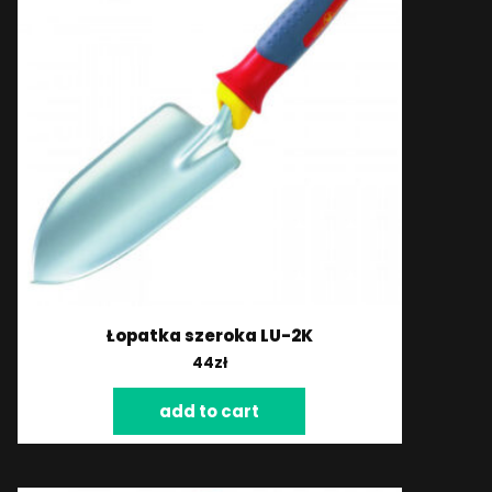
Łopatka szeroka LU-2K
44
zł
add to cart