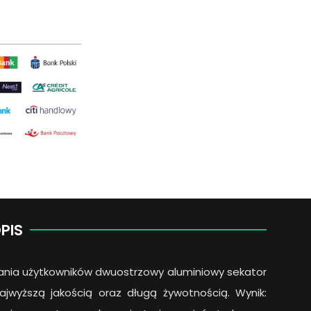
quantity
PIS
ania użytkowników dwuostrzowy aluminiowy sekator
ajwyższą jakością oraz długą żywotnością. Wynik: