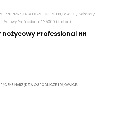
RĘCZNE NARZĘDZIA OGRODNICZE I RĘKAWICE
/
Sekatory
nożycowy Professional RR 5000 (karton)
 nożycowy Professional RR
,
RĘCZNE NARZĘDZIA OGRODNICZE I RĘKAWICE
,