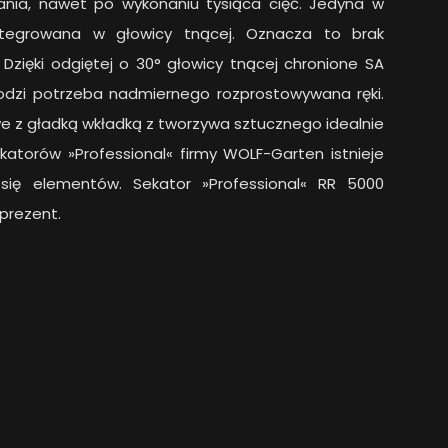
nania, nawet po wykonaniu tysiąca cięć. Jedyna w
integrowana w głowicy tnącej. Oznacza to brak
 Dzięki odgiętej o 30° głowicy tnącej chronione SA
hodzi potrzeba nadmiernego rozprostowywana ręki.
we z gładką wkładką z tworzywa sztucznego idealnie
ekatorów »Professional« firmy WOLF-Garten istnieje
się elementów. Sekator »Professional« RR 5000
prezent.