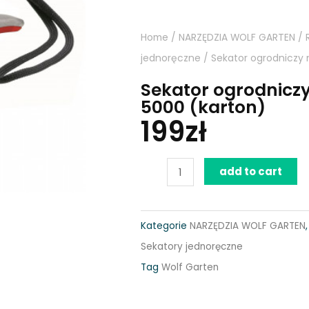
Home
/
NARZĘDZIA WOLF GARTEN
/
jednoręczne
/ Sekator ogrodniczy 
Sekator ogrodniczy
5000 (karton)
199
zł
Sekator
add to cart
ogrodniczy
nożycowy
Kategorie
NARZĘDZIA WOLF GARTEN
Professional
Sekatory jednoręczne
RR
Tag
Wolf Garten
5000
(karton)