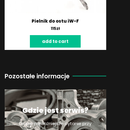
Pielnik do ostu iW-F
115
zł
add to cart
Pozostałe informacje
Gdzie jest serwis?
Drugie najważniejsze pytanie przy