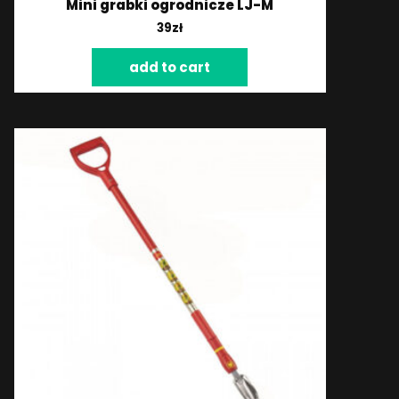
Mini grabki ogrodnicze LJ-M
39
zł
add to cart