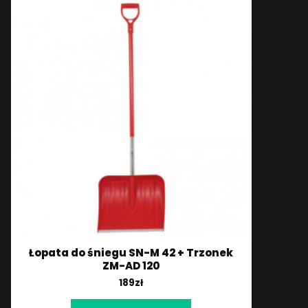
Łopata do śniegu SN-M 42 + Trzonek
ZM-AD 120
189
zł