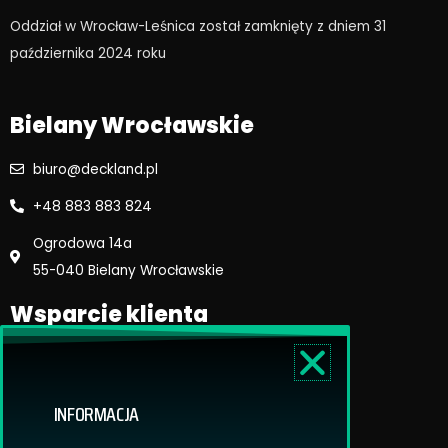
o
g
Oddział w Wrocław-Leśnica został zamknięty z dniem 31
o
r
października 2024 roku​
k
a
m
Bielany Wrocławskie
biuro@deckland.pl
+48 883 883 824
Ogrodowa 14a
55-040 Bielany Wrocławskie
Wsparcie klienta
Regulamin sklepu
Reklamacje i zwroty
INFORMACJA
Dostawa i płatność
Polityka prywatnosci