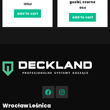
guziki, czarne
105
zł
99
zł
add to cart
add to cart
F
I
a
n
c
s
e
t
Wrocław Leśnica
b
a