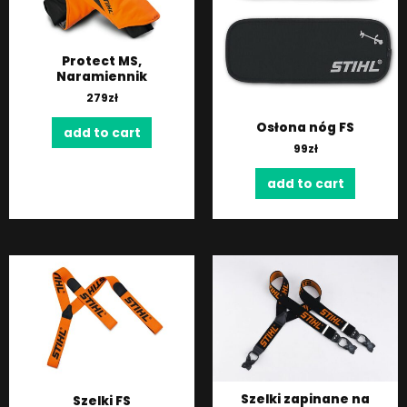
Protect MS,
Naramiennik
279
zł
Osłona nóg FS
add to cart
99
zł
add to cart
Szelki zapinane na
Szelki FS