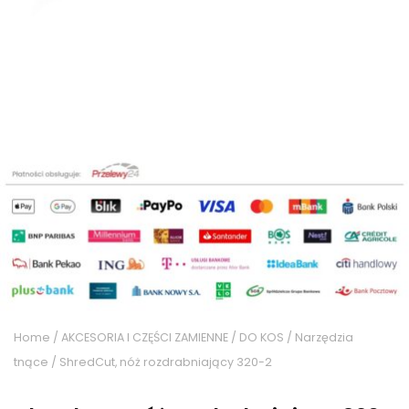
Home
/
AKCESORIA I CZĘŚCI ZAMIENNE
/
DO KOS
/
Narzędzia
tnące
/ ShredCut, nóż rozdrabniający 320-2