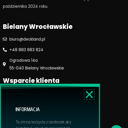
o
r
października 2024 roku​
k
a
m
Bielany Wrocławskie
biuro@deckland.pl
+48 883 883 824
Ogrodowa 14a
55-040 Bielany Wrocławskie
Wsparcie klienta
Regulamin sklepu
Reklamacje i zwroty
INFORMACJA
Dostawa i płatność
Polityka prywatnosci
Ta strona korzysta z ciasteczek aby
Obowiązek informacyjny RODO