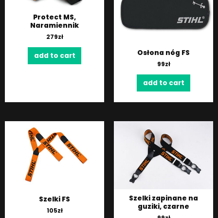
Protect MS,
Naramiennik
279
zł
Osłona nóg FS
add to cart
99
zł
add to cart
Szelki zapinane na
Szelki FS
guziki, czarne
105
zł
99
zł