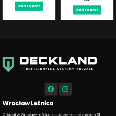
add to cart
add to cart
F
I
a
n
c
s
e
t
Wrocław Leśnica
b
a
o
g
Oddział w Wrocław-Leśnica został zamknięty z dniem 31