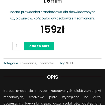
1,6mm
Mocna prowadnica standardowa dla doświadczonych
użytkowników. Końcówka gwiazdkowa z 11 ramionami.
159
zł
STIHL
add to cart
Rollomatic
E
–
Kategorie
Prowadnice
,
Rollomatic E
Tag
STIHL
11Z,
3/8”,
OPIS
1,6mm
quantity
Korpus składa się z trzech zespawanych elektrycznie płyt
metalowych, środkowa płyta wydrążona na dużej
powierzchni. Niewielki ciężar, duża stabilność, dostępna z