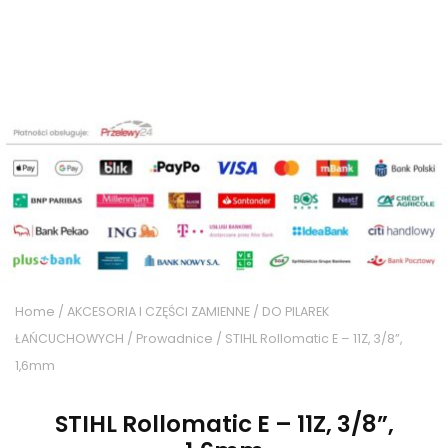
Home
/
AKCESORIA I CZĘŚCI ZAMIENNE
/
DO PILAREK
ŁAŃCUCHOWYCH
/
Prowadnice
/ STIHL Rollomatic E – 11Z, 3/8”,
1,6mm
STIHL Rollomatic E – 11Z, 3/8”,