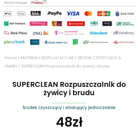
Home
/
MATERIAŁY EKSPLOATACYJNE
/
ŚRODKI CZYSZCZĄCE &
SMARY
/ SUPERCLEAN Rozpuszczalnik do żywicy i brudu
SUPERCLEAN Rozpuszczalnik do
żywicy i brudu
Środek czyszczący i smarujący jednocześnie
48
zł
SUPERCLEAN