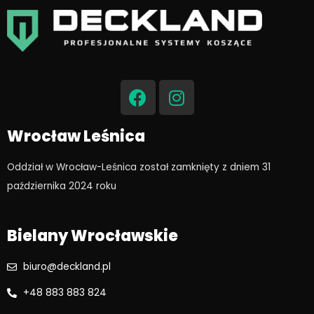
F
I
a
n
c
s
e
t
Wrocław Leśnica
b
a
o
g
Oddział w Wrocław-Leśnica został zamknięty z dniem 31
o
r
października 2024 roku​
k
a
m
Bielany Wrocławskie
biuro@deckland.pl
+48 883 883 824