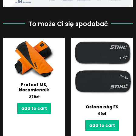
To może Ci się spodobać
Protect MS,
Naramiennik
279
zł
Osłona nóg FS
add to cart
99
zł
add to cart