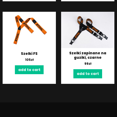
Szelki zapinane na
Szelki FS
guziki, czarne
105
zł
99
zł
add to cart
add to cart