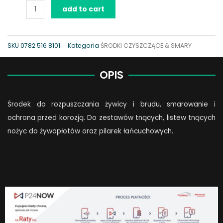
add to cart
Rozpuszczalnik
do
żywicy
SKU
0782 516 8101
Kategoria
ŚRODKI CZYSZCZĄCE & SMARY
i
brudu
OPIS
quantity
Środek do rozpuszczania żywicy i brudu, smarowanie i
ochrona przed korozją. Do zestawów tnących, listew tnących
nożyc do żywopłotów oraz pilarek łańcuchowych.