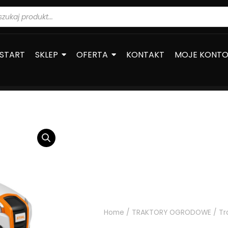
warka
ów
START
SKLEP
OFERTA
KONTAKT
MOJE KONT
Home
/
TRAKTORY OGRODOWE
/ Tr