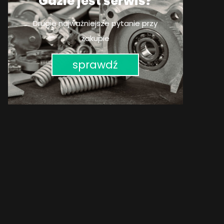
Gdzie jest serwis?
Drugie najważniejsze pytanie przy
zakupie
sprawdź