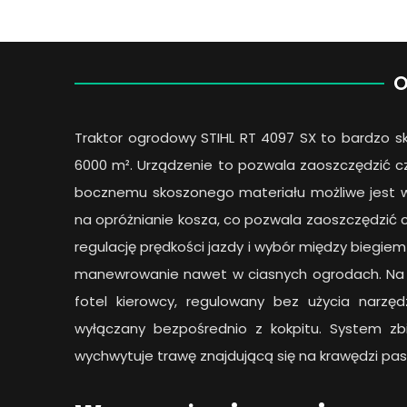
O
Traktor ogrodowy STIHL RT 4097 SX to bardzo s
6000 m². Urządzenie to pozwala zaoszczędzić cz
bocznemu skoszonego materiału możliwe jest wy
na opróżnianie kosza, co pozwala zaoszczędzić
regulację prędkości jazdy i wybór między biegie
manewrowanie nawet w ciasnych ogrodach. Na 
fotel kierowcy, regulowany bez użycia narzę
wyłączany bezpośrednio z kokpitu. System z
wychwytuje trawę znajdującą się na krawędzi pas