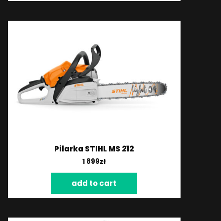
Pilarka STIHL MS 212
1 899
zł
add to cart