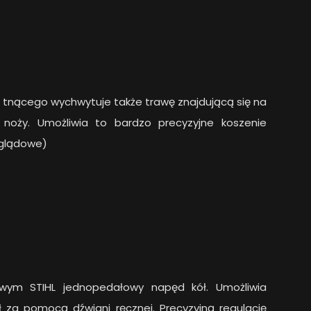
 tnącego wychwytuje także trawę znajdującą się na
noży. Umożliwia to bardzo precyzyjne koszenie
poglądowe)
wym STIHL jednopedałowy napęd kół. Umożliwia
 za pomocą dźwigni ręcznej. Precyzyjną regulację