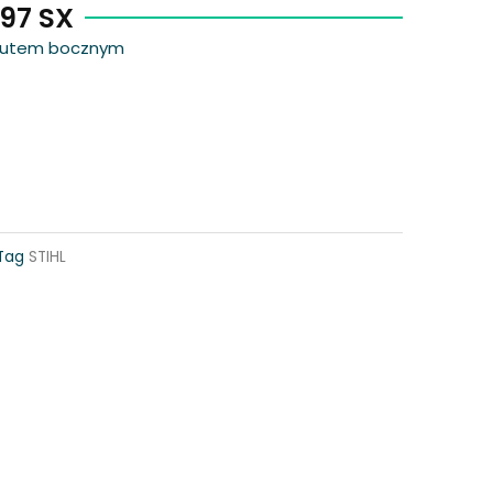
097 SX
rzutem bocznym
Tag
STIHL