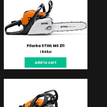
Pilarka STIHL MS 211
1 849
zł
add to cart