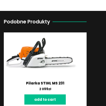
Podobne Produkty
Pilarka STIHL MS 231
2 099
zł
add to cart