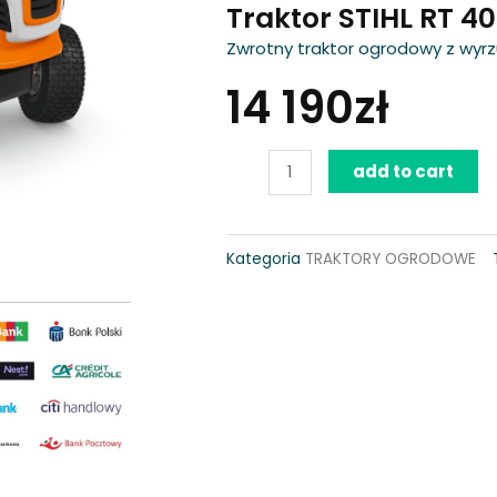
Traktor STIHL RT 4
Zwrotny traktor ogrodowy z wy
14 190
zł
Traktor
add to cart
STIHL
RT
Kategoria
TRAKTORY OGRODOWE
4097
SX
quantity