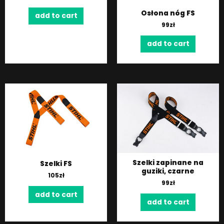
Osłona nóg FS
add to cart
99
zł
add to cart
Szelki zapinane na
Szelki FS
guziki, czarne
105
zł
99
zł
add to cart
add to cart