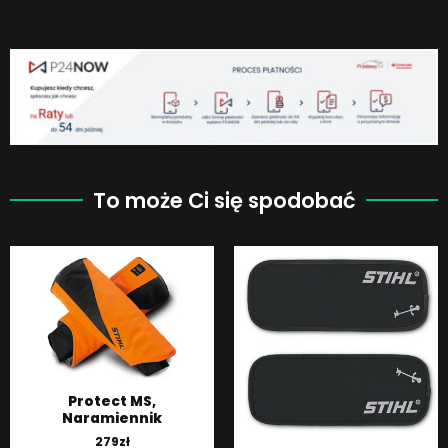
To może Ci się spodobać
Protect MS,
Naramiennik
279
zł