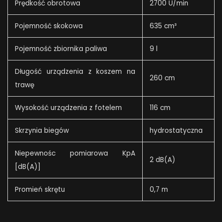
Prędkość obrotowa
2700 U/min
Pojemność skokowa
635 cm³
Pojemność zbiornika paliwa
9 l
Długość urządzenia z koszem na
260 cm
trawę
Wysokość urządzenia z fotelem
116 cm
Skrzynia biegów
hydrostatyczna
Niepewnośc pomiarowa KpA
2 dB(A)
[dB(A)]
Promień skrętu
0,7 m