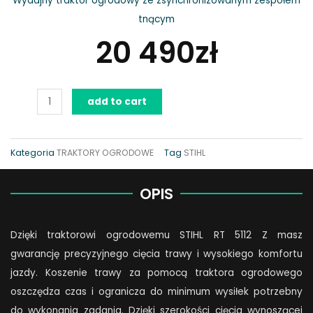
Wydajny traktor ogrodowy ze zsynchronizowanym zespołem
tnącym
20 490
zł
Traktor
add to cart
STIHL
RT
5112
Kategoria
TRAKTORY OGRODOWE
Tag
STIHL
Z
quantity
OPIS
Dzięki traktorowi ogrodowemu STIHL RT 5112 Z masz
gwarancję precyzyjnego cięcia trawy i wysokiego komfortu
jazdy. Koszenie trawy za pomocą traktora ogrodowego
oszczędza czas i ogranicza do minimum wysiłek potrzebny
do wykonania zadania. Dzięki szerokości cięcia wynoszącej