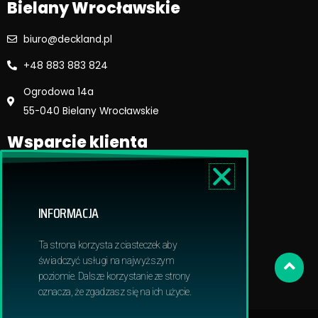
Bielany Wrocławskie
biuro@deckland.pl
+48 883 883 824
Ogrodowa 14a
55-040 Bielany Wrocławskie
Wsparcie klienta
Regulamin sklepu
Reklamacje i zwroty
INFORMACJA
Dostawa i płatność
Polityka prywatnosci
Ta strona korzysta z ciasteczek aby
Obowiązek informacyjny RODO
świadczyć usługi na najwyższym
poziomie. Dalsze korzystanie ze strony
oznacza, że zgadzasz się na ich użycie.