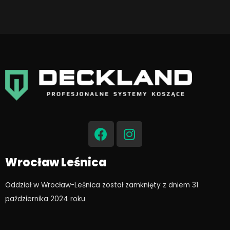
F
I
a
n
c
s
e
t
Wrocław Leśnica
b
a
o
g
Oddział w Wrocław-Leśnica został zamknięty z dniem 31
o
r
października 2024 roku​
k
a
m