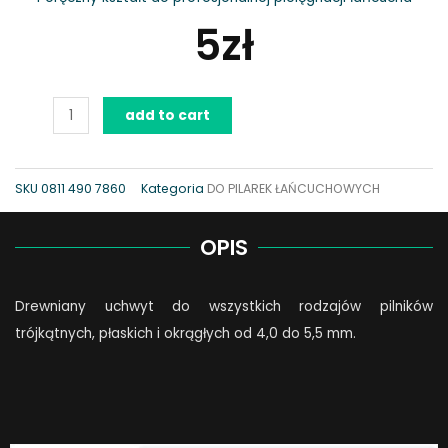
5
zł
Uchwyt
add to cart
do
pilnika
drewniany
SKU
0811 490 7860
Kategoria
DO PILAREK ŁAŃCUCHOWYCH
quantity
OPIS
Drewniany uchwyt do wszystkich rodzajów pilników
trójkątnych, płaskich i okrągłych od 4,0 do 5,5 mm.