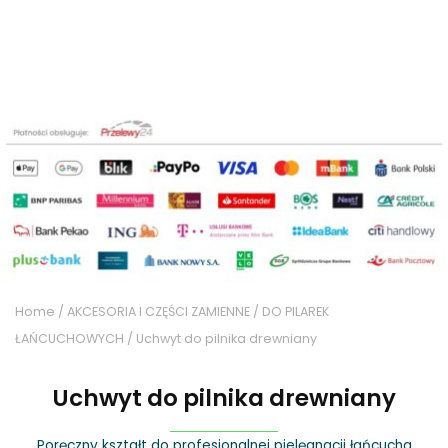
Home
/
AKCESORIA I CZĘŚCI ZAMIENNE
/
DO PILAREK
ŁAŃCUCHOWYCH
/ Uchwyt do pilnika drewniany
Uchwyt do pilnika drewniany
Poręczny kształt do profesjonalnej pielęgnacji łańcucha