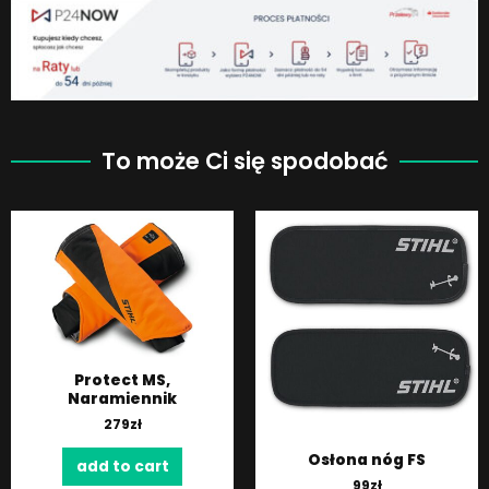
To może Ci się spodobać
Protect MS,
Naramiennik
279
zł
Osłona nóg FS
add to cart
99
zł