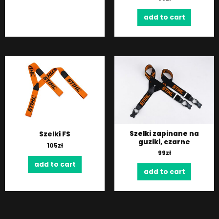
add to cart
Szelki zapinane na
Szelki FS
guziki, czarne
105
zł
99
zł
add to cart
add to cart