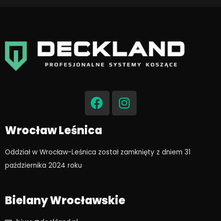
F
I
a
n
c
s
e
t
Wrocław Leśnica
b
a
o
g
Oddział w Wrocław-Leśnica został zamknięty z dniem 31
o
r
października 2024 roku​
k
a
m
Bielany Wrocławskie